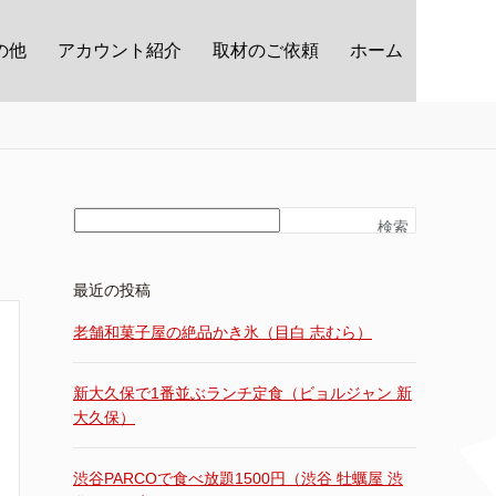
の他
アカウント紹介
取材のご依頼
ホーム
検索
最近の投稿
老舗和菓子屋の絶品かき氷（目白 志むら）
新大久保で1番並ぶランチ定食（ビョルジャン 新
大久保）
渋谷PARCOで食べ放題1500円（渋谷 牡蠣屋 渋