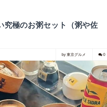
い究極のお粥セット（粥や佐
by 東京グルメ
0