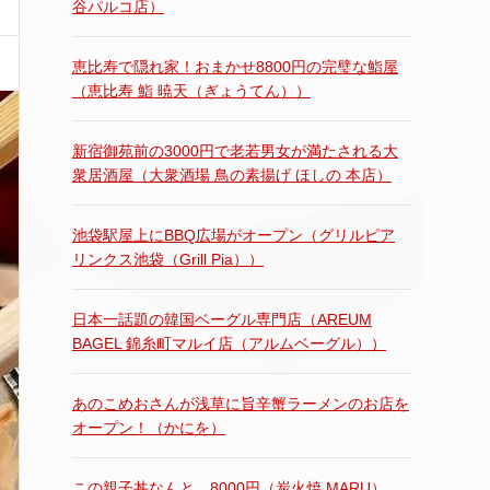
谷パルコ店）
恵比寿で隠れ家！おまかせ8800円の完璧な鮨屋
（恵比寿 鮨 暁天（ぎょうてん））
新宿御苑前の3000円で老若男女が満たされる大
衆居酒屋（大衆酒場 鳥の素揚げ ほしの 本店）
池袋駅屋上にBBQ広場がオープン（グリルピア
リンクス池袋（Grill Pia））
日本一話題の韓国ベーグル専門店（AREUM
BAGEL 錦糸町マルイ店（アルムベーグル））
あのこめおさんが浅草に旨辛蟹ラーメンのお店を
オープン！（かにを）
この親子丼なんと…8000円（炭火焼 MARU）