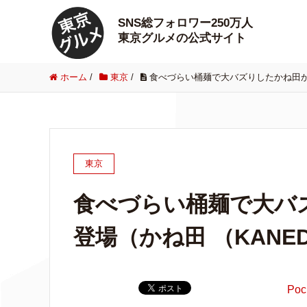
SNS総フォロワー250万人
東京グルメの公式サイト
ホーム
/
東京
/
食べづらい桶麺で大バズりしたかね田か
東京
食べづらい桶麺で大バ
登場（かね田 （KANE
Poc