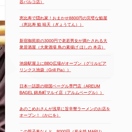
谷パルコ店）
恵比寿で隠れ家！おまかせ8800円の完璧な鮨屋
（恵比寿 鮨 暁天（ぎょうてん））
新宿御苑前の3000円で老若男女が満たされる大
衆居酒屋（大衆酒場 鳥の素揚げ ほしの 本店）
池袋駅屋上にBBQ広場がオープン（グリルピア
リンクス池袋（Grill Pia））
日本一話題の韓国ベーグル専門店（AREUM
BAGEL 錦糸町マルイ店（アルムベーグル））
あのこめおさんが浅草に旨辛蟹ラーメンのお店を
オープン！（かにを）
この親子丼なんと…8000円（炭火焼 MARU）