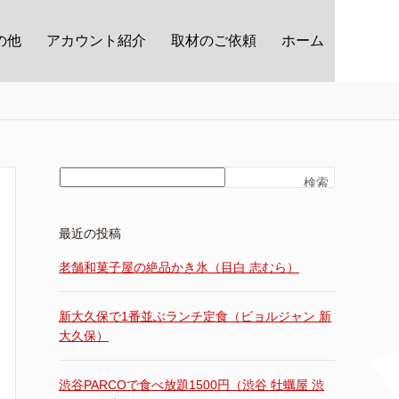
の他
アカウント紹介
取材のご依頼
ホーム
検索
最近の投稿
老舗和菓子屋の絶品かき氷（目白 志むら）
新大久保で1番並ぶランチ定食（ビョルジャン 新
大久保）
渋谷PARCOで食べ放題1500円（渋谷 牡蠣屋 渋