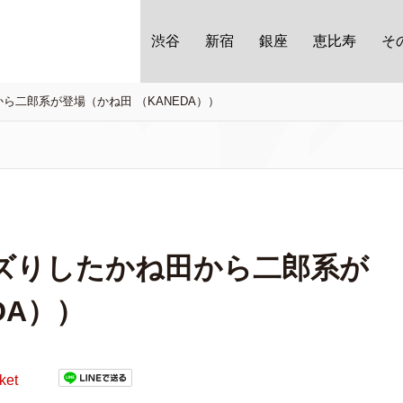
渋谷
新宿
銀座
恵比寿
そ
ら二郎系が登場（かね田 （KANEDA））
ズりしたかね田から二郎系が
DA））
ket