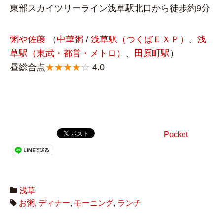
東部スカイツリーライン浅草駅北口から徒歩約9分
粥や佐藤
（
中華粥
/
浅草駅（つくばＥＸＰ）
、
浅
草駅（東武・都営・メトロ）
、
田原町駅
）
昼総合点
★★★★
☆
4.0
Pocket
浅草
お粥
,
ディナー
,
モーニング
,
ランチ