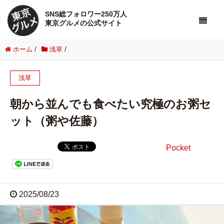
SNS総フォロワー250万人
東京グルメの公式サイト
ホーム
/
浅草
/
浅草
朝から並んでも食べたい究極のお粥セ
ット（粥や佐藤）
Pocket
2025/08/23