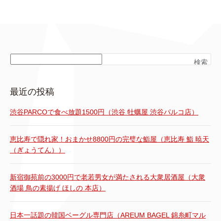
検索
最近の投稿
渋谷PARCOで食べ放題1500円（渋谷 牡蠣屋 渋谷パルコ店）
恵比寿で隠れ家！おまかせ8800円の完璧な鮨屋（恵比寿 鮨 暁天
（ぎょうてん））
新宿御苑前の3000円で老若男女が満たされる大衆居酒屋（大衆
酒場 鳥の素揚げ ほしの 本店）
日本一話題の韓国ベーグル専門店（AREUM BAGEL 錦糸町マル