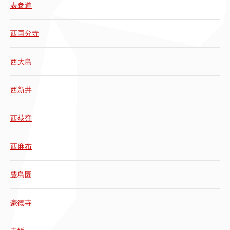
表参道
西国分寺
西大島
西新井
西荻窪
西麻布
豊島園
豪徳寺