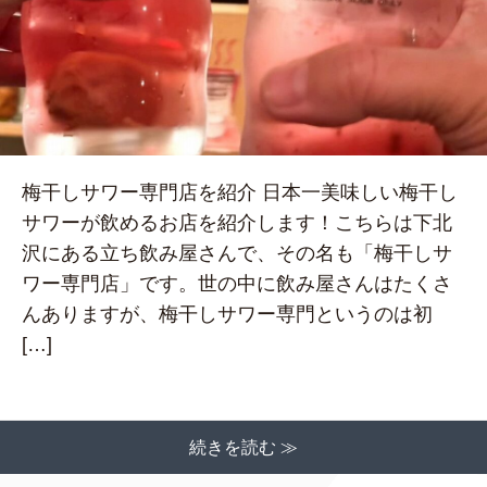
梅干しサワー専門店を紹介 日本一美味しい梅干し
サワーが飲めるお店を紹介します！こちらは下北
沢にある立ち飲み屋さんで、その名も「梅干しサ
ワー専門店」です。世の中に飲み屋さんはたくさ
んありますが、梅干しサワー専門というのは初
[…]
続きを読む ≫