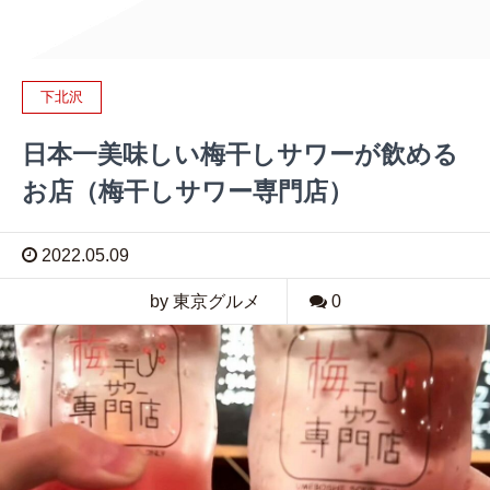
下北沢
日本一美味しい梅干しサワーが飲める
お店（梅干しサワー専門店）
2022.05.09
by 東京グルメ
0