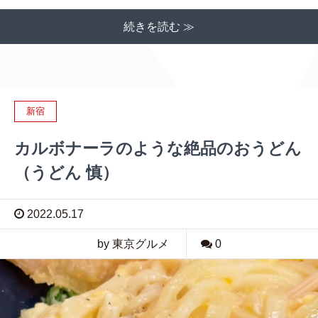
続きを読む ≫
新宿
カルボナーラのような絶品のおうどん
（うどん 慎）
2022.05.17
by 東京グルメ
0