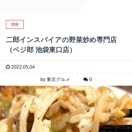
池袋
二郎インスパイアの野菜炒め専門店
（ベジ郎 池袋東口店）
2022.05.04
by 東京グルメ
0