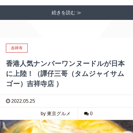
続きを読む ≫
吉祥寺
香港人気ナンバーワンヌードルが日本
に上陸！（譚仔三哥（タムジャイサム
ゴー）吉祥寺店 ）
2022.05.25
by 東京グルメ
0