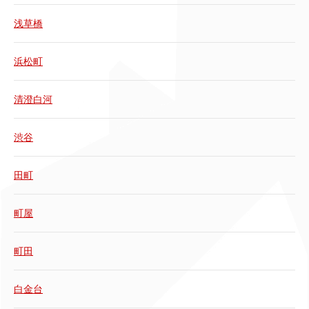
浅草橋
浜松町
清澄白河
渋谷
田町
町屋
町田
白金台