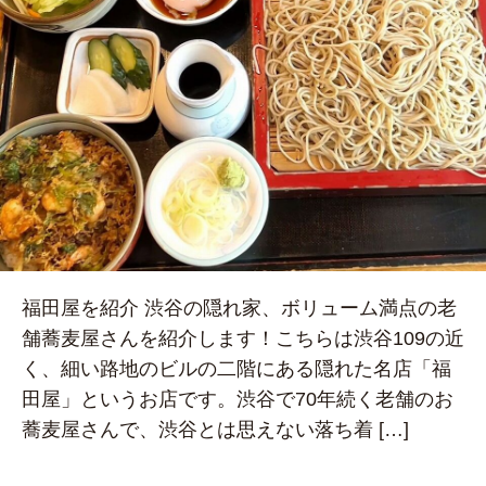
福田屋を紹介 渋谷の隠れ家、ボリューム満点の老
舗蕎麦屋さんを紹介します！こちらは渋谷109の近
く、細い路地のビルの二階にある隠れた名店「福
田屋」というお店です。渋谷で70年続く老舗のお
蕎麦屋さんで、渋谷とは思えない落ち着 […]