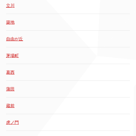
立川
築地
自由が丘
茅場町
葛西
蒲田
蔵前
虎ノ門