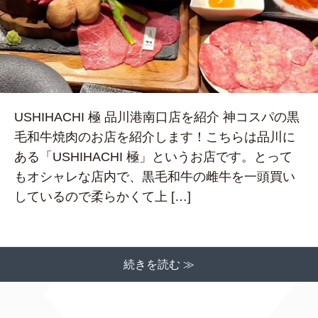
USHIHACHI 極 品川港南口店を紹介 神コスパの黒
毛和牛焼肉のお店を紹介します！こちらは品川に
ある「USHIHACHI 極」というお店です。とって
もオシャレな店内で、黒毛和牛の雌牛を一頭買い
しているので柔らかくて上 […]
続きを読む ≫