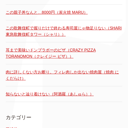
この親子丼なんと…8000円（炭火焼 MARU）
この歌舞伎町で握りだけで終わる寿司屋じゃ物足りない（SHARI
東急歌舞伎町タワー（シャリ））
耳まで美味いドンブラボーのピザ（CRAZY PIZZA
TORANOMON（クレイジー ピザ））
肉に詳しくない方お断り。フィレ肉しか出ない焼肉屋（焼肉 に
くだらけ）
知らないと辿り着けない（阿酒羅（あしゅら））
カテゴリー