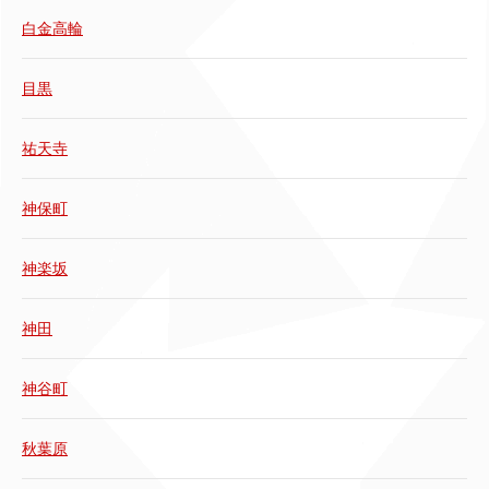
白金高輪
目黒
祐天寺
神保町
神楽坂
神田
神谷町
秋葉原