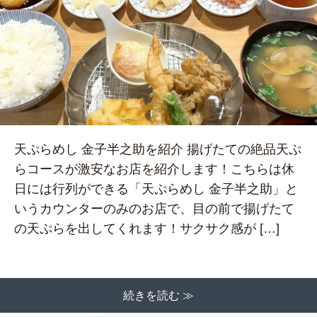
天ぷらめし 金子半之助を紹介 揚げたての絶品天ぷ
らコースが激安なお店を紹介します！こちらは休
日には行列ができる「天ぷらめし 金子半之助」と
いうカウンターのみのお店で、目の前で揚げたて
の天ぷらを出してくれます！サクサク感が […]
続きを読む ≫