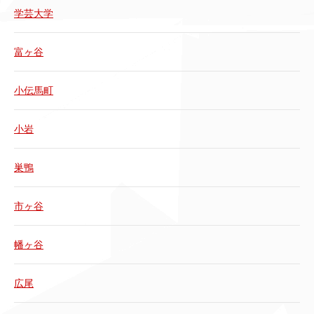
学芸大学
富ヶ谷
小伝馬町
小岩
巣鴨
市ヶ谷
幡ヶ谷
広尾