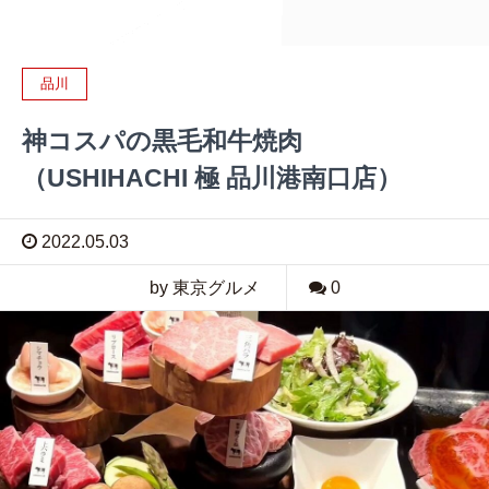
品川
神コスパの黒毛和牛焼肉
（USHIHACHI 極 品川港南口店）
2022.05.03
by 東京グルメ
0