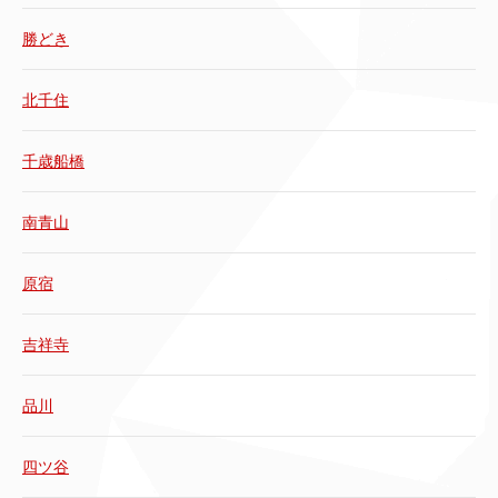
勝どき
北千住
千歳船橋
南青山
原宿
吉祥寺
品川
四ツ谷