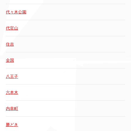
代々木公園
代官山
住吉
全国
八王子
六本木
内幸町
勝どき