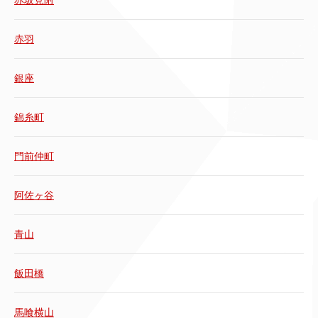
赤坂見附
赤羽
銀座
錦糸町
門前仲町
阿佐ヶ谷
青山
飯田橋
馬喰横山