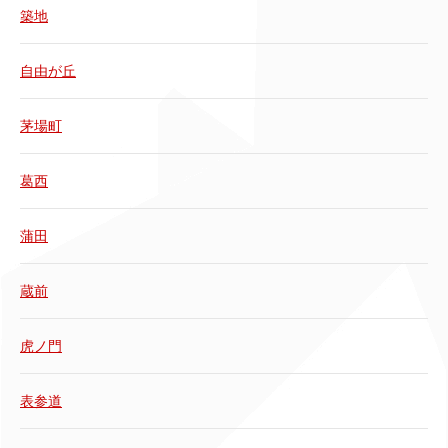
築地
自由が丘
茅場町
葛西
蒲田
蔵前
虎ノ門
表参道