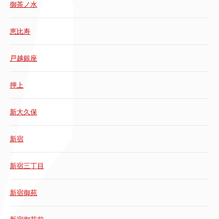
御茶ノ水
恵比寿
戸越銀座
押上
新大久保
新宿
新宿三丁目
新宿御苑