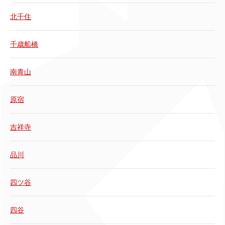
北千住
千歳船橋
南青山
原宿
吉祥寺
品川
四ツ谷
四谷