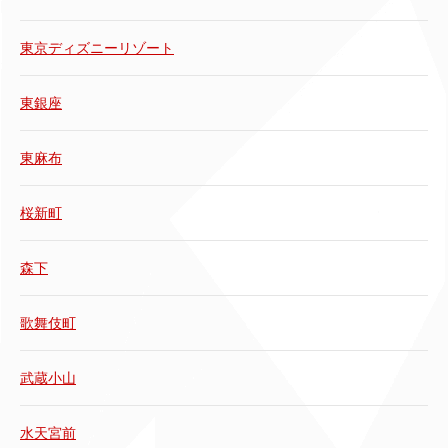
東京ディズニーリゾート
東銀座
東麻布
桜新町
森下
歌舞伎町
武蔵小山
水天宮前