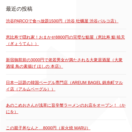
最近の投稿
渋谷PARCOで食べ放題1500円（渋谷 牡蠣屋 渋谷パルコ店）
恵比寿で隠れ家！おまかせ8800円の完璧な鮨屋（恵比寿 鮨 暁天
（ぎょうてん））
新宿御苑前の3000円で老若男女が満たされる大衆居酒屋（大衆
酒場 鳥の素揚げ ほしの 本店）
日本一話題の韓国ベーグル専門店（AREUM BAGEL 錦糸町マル
イ店（アルムベーグル））
あのこめおさんが浅草に旨辛蟹ラーメンのお店をオープン！（か
にを）
この親子丼なんと…8000円（炭火焼 MARU）