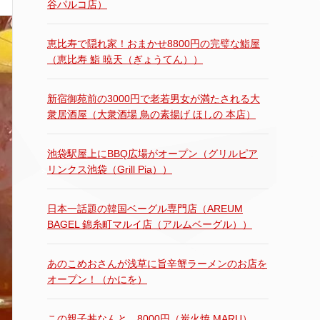
谷パルコ店）
恵比寿で隠れ家！おまかせ8800円の完璧な鮨屋
（恵比寿 鮨 暁天（ぎょうてん））
新宿御苑前の3000円で老若男女が満たされる大
衆居酒屋（大衆酒場 鳥の素揚げ ほしの 本店）
池袋駅屋上にBBQ広場がオープン（グリルピア
リンクス池袋（Grill Pia））
日本一話題の韓国ベーグル専門店（AREUM
BAGEL 錦糸町マルイ店（アルムベーグル））
あのこめおさんが浅草に旨辛蟹ラーメンのお店を
オープン！（かにを）
この親子丼なんと…8000円（炭火焼 MARU）