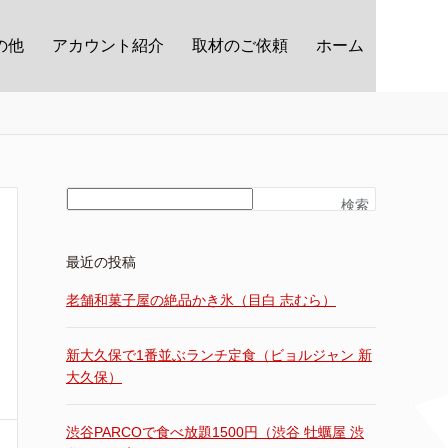
の他
アカウント紹介
取材のご依頼
ホーム
検索
最近の投稿
老舗和菓子屋の絶品かき氷（目白 志むら）
新大久保で1番並ぶランチ定食（ビョルジャン 新
大久保）
渋谷PARCOで食べ放題1500円（渋谷 牡蠣屋 渋