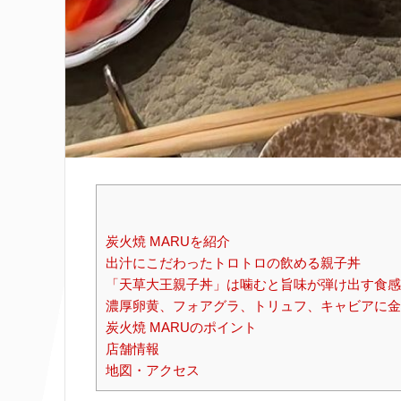
炭火焼 MARUを紹介
出汁にこだわったトロトロの飲める親子丼
「天草大王親子丼」は噛むと旨味が弾け出す食感
濃厚卵黄、フォアグラ、トリュフ、キャビアに金
炭火焼 MARUのポイント
店舗情報
地図・アクセス