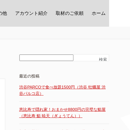
の他
アカウント紹介
取材のご依頼
ホーム
検索
最近の投稿
渋谷PARCOで食べ放題1500円（渋谷 牡蠣屋 渋
谷パルコ店）
恵比寿で隠れ家！おまかせ8800円の完璧な鮨屋
（恵比寿 鮨 暁天（ぎょうてん））