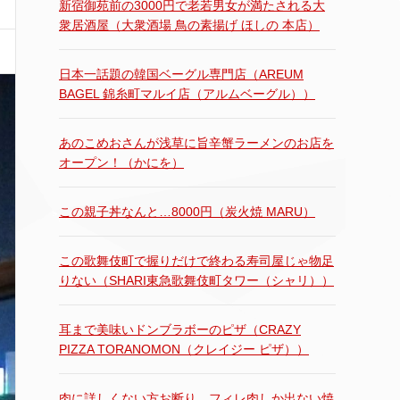
新宿御苑前の3000円で老若男女が満たされる大
衆居酒屋（大衆酒場 鳥の素揚げ ほしの 本店）
日本一話題の韓国ベーグル専門店（AREUM
BAGEL 錦糸町マルイ店（アルムベーグル））
あのこめおさんが浅草に旨辛蟹ラーメンのお店を
オープン！（かにを）
この親子丼なんと…8000円（炭火焼 MARU）
この歌舞伎町で握りだけで終わる寿司屋じゃ物足
りない（SHARI東急歌舞伎町タワー（シャリ））
耳まで美味いドンブラボーのピザ（CRAZY
PIZZA TORANOMON（クレイジー ピザ））
肉に詳しくない方お断り。フィレ肉しか出ない焼