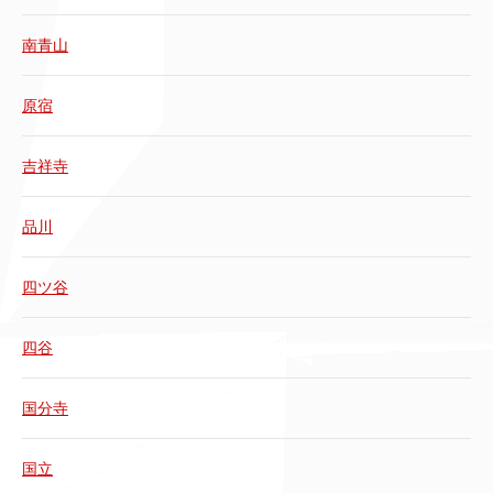
南青山
原宿
吉祥寺
品川
四ツ谷
四谷
国分寺
国立