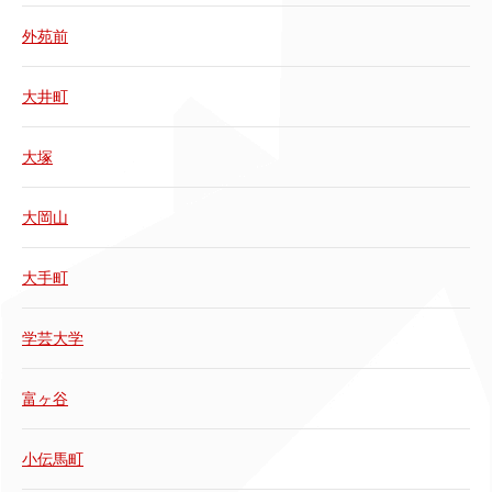
外苑前
大井町
大塚
大岡山
大手町
学芸大学
富ヶ谷
小伝馬町