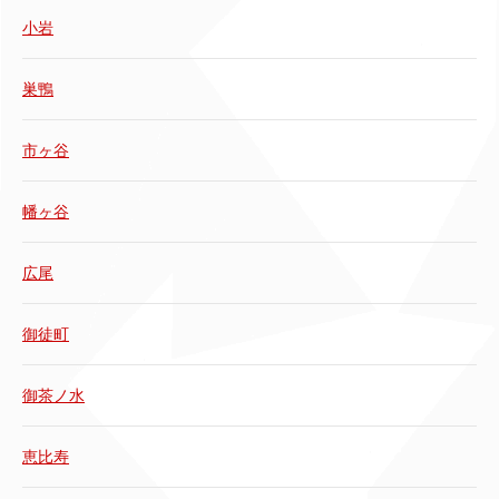
小岩
巣鴨
市ヶ谷
幡ヶ谷
広尾
御徒町
御茶ノ水
恵比寿