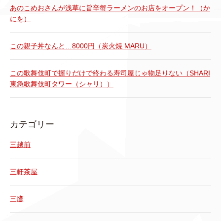
あのこめおさんが浅草に旨辛蟹ラーメンのお店をオープン！（か
にを）
この親子丼なんと…8000円（炭火焼 MARU）
この歌舞伎町で握りだけで終わる寿司屋じゃ物足りない（SHARI
東急歌舞伎町タワー（シャリ））
カテゴリー
三越前
三軒茶屋
三鷹