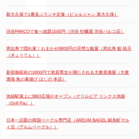
新大久保で1番並ぶランチ定食（ビョルジャン 新大久保）
渋谷PARCOで食べ放題1500円（渋谷 牡蠣屋 渋谷パルコ店）
恵比寿で隠れ家！おまかせ8800円の完璧な鮨屋（恵比寿 鮨 暁天
（ぎょうてん））
新宿御苑前の3000円で老若男女が満たされる大衆居酒屋（大衆
酒場 鳥の素揚げ ほしの 本店）
池袋駅屋上にBBQ広場がオープン（グリルピア リンクス池袋
（Grill Pia））
日本一話題の韓国ベーグル専門店（AREUM BAGEL 錦糸町マル
イ店（アルムベーグル））