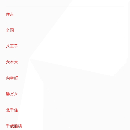
住吉
全国
八王子
六本木
内幸町
勝どき
北千住
千歳船橋