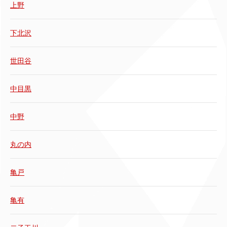
上野
下北沢
世田谷
中目黒
中野
丸の内
亀戸
亀有