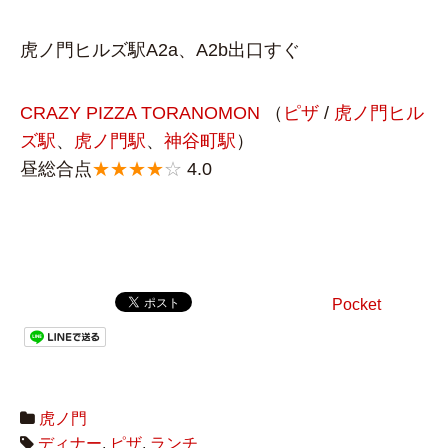
虎ノ門ヒルズ駅A2a、A2b出口すぐ
CRAZY PIZZA TORANOMON
（
ピザ
/
虎ノ門ヒル
ズ駅
、
虎ノ門駅
、
神谷町駅
）
昼総合点
★★★★
☆
4.0
Pocket
虎ノ門
ディナー
,
ピザ
,
ランチ