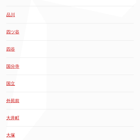
品川
四ツ谷
四谷
国分寺
国立
外苑前
大井町
大塚