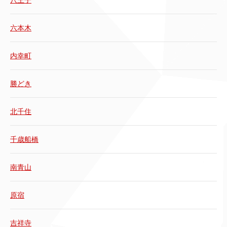
八王子
六本木
内幸町
勝どき
北千住
千歳船橋
南青山
原宿
吉祥寺