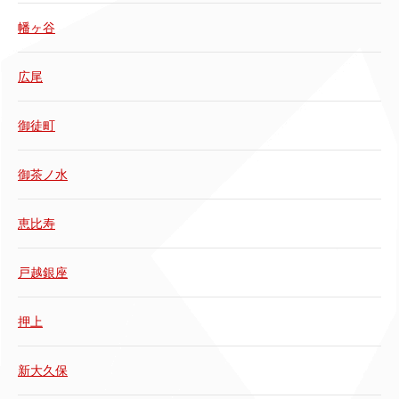
幡ヶ谷
広尾
御徒町
御茶ノ水
恵比寿
戸越銀座
押上
新大久保