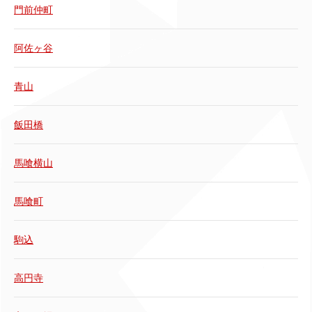
門前仲町
阿佐ヶ谷
青山
飯田橋
馬喰横山
馬喰町
駒込
高円寺