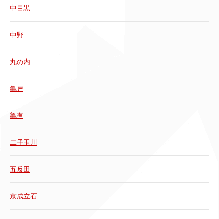
中目黒
中野
丸の内
亀戸
亀有
二子玉川
五反田
京成立石