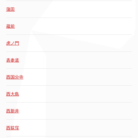
蒲田
蔵前
虎ノ門
表参道
西国分寺
西大島
西新井
西荻窪