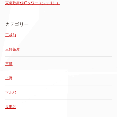
東急歌舞伎町タワー（シャリ））
カテゴリー
三越前
三軒茶屋
三鷹
上野
下北沢
世田谷