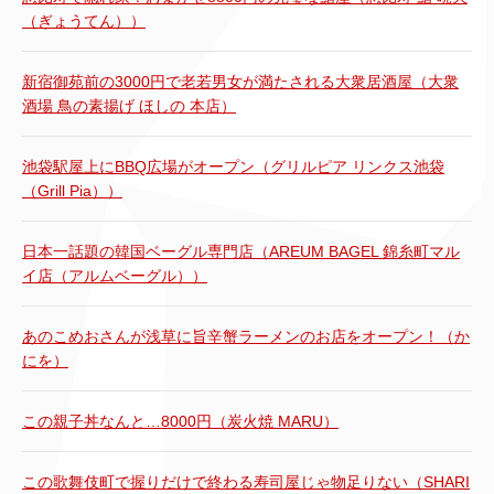
（ぎょうてん））
新宿御苑前の3000円で老若男女が満たされる大衆居酒屋（大衆
酒場 鳥の素揚げ ほしの 本店）
池袋駅屋上にBBQ広場がオープン（グリルピア リンクス池袋
（Grill Pia））
日本一話題の韓国ベーグル専門店（AREUM BAGEL 錦糸町マル
イ店（アルムベーグル））
あのこめおさんが浅草に旨辛蟹ラーメンのお店をオープン！（か
にを）
この親子丼なんと…8000円（炭火焼 MARU）
この歌舞伎町で握りだけで終わる寿司屋じゃ物足りない（SHARI