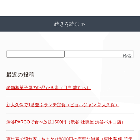
続きを読む ≫
検索
最近の投稿
老舗和菓子屋の絶品かき氷（目白 志むら）
新大久保で1番並ぶランチ定食（ビョルジャン 新大久保）
渋谷PARCOで食べ放題1500円（渋谷 牡蠣屋 渋谷パルコ店）
恵比寿で隠れ家！おまかせ8800円の完璧な鮨屋（恵比寿 鮨 暁天