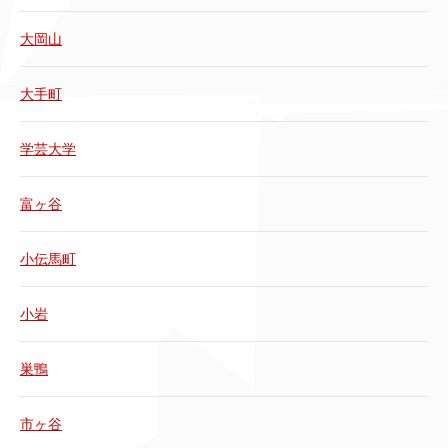
大岡山
大手町
学芸大学
富ヶ谷
小伝馬町
小岩
巣鴨
市ヶ谷