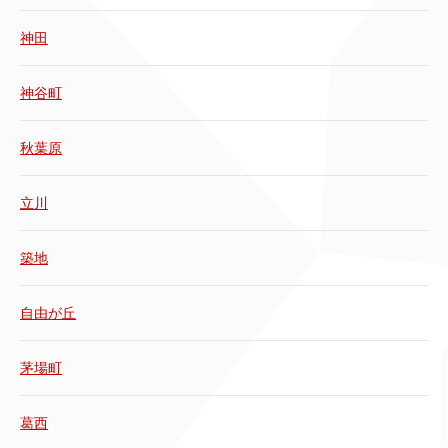
神田
神谷町
秋葉原
立川
築地
自由が丘
茅場町
葛西