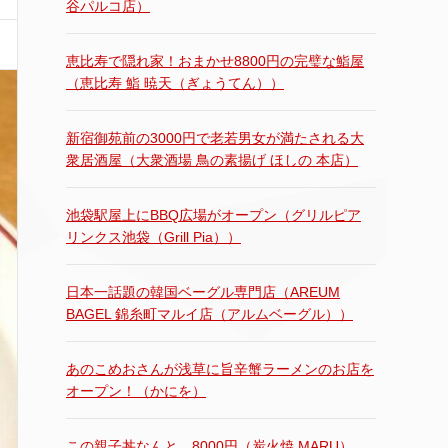
谷パルコ店）
恵比寿で隠れ家！おまかせ8800円の完璧な鮨屋
（恵比寿 鮨 暁天（ぎょうてん））
新宿御苑前の3000円で老若男女が満たされる大
衆居酒屋（大衆酒場 鳥の素揚げ ほしの 本店）
池袋駅屋上にBBQ広場がオープン（グリルピア
リンクス池袋（Grill Pia））
日本一話題の韓国ベーグル専門店（AREUM
BAGEL 錦糸町マルイ店（アルムベーグル））
あのこめおさんが浅草に旨辛蟹ラーメンのお店を
オープン！（かにを）
この親子丼なんと…8000円（炭火焼 MARU）