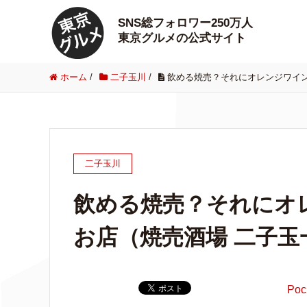
SNS総フォロワー250万人
東京グルメの公式サイト
ホーム
/
二子玉川
/
飲める焼売？それにオレンジワイ
二子玉川
飲める焼売？それにオ
お店（焼売酒場 二子玉
Poc