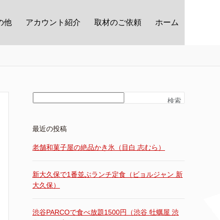
の他
アカウント紹介
取材のご依頼
ホーム
検索
最近の投稿
老舗和菓子屋の絶品かき氷（目白 志むら）
新大久保で1番並ぶランチ定食（ビョルジャン 新
大久保）
渋谷PARCOで食べ放題1500円（渋谷 牡蠣屋 渋