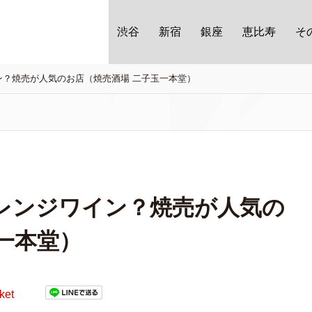
渋谷
新宿
銀座
恵比寿
そ
ン？焼売が人気のお店（焼売酒場 二子玉一本堂）
レンジワイン？焼売が人気の
一本堂）
ket