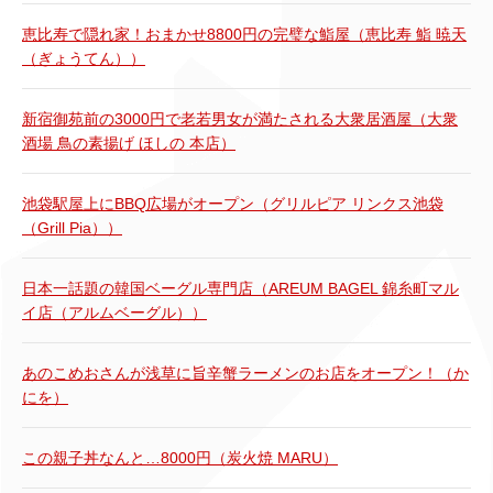
恵比寿で隠れ家！おまかせ8800円の完璧な鮨屋（恵比寿 鮨 暁天
（ぎょうてん））
新宿御苑前の3000円で老若男女が満たされる大衆居酒屋（大衆
酒場 鳥の素揚げ ほしの 本店）
池袋駅屋上にBBQ広場がオープン（グリルピア リンクス池袋
（Grill Pia））
日本一話題の韓国ベーグル専門店（AREUM BAGEL 錦糸町マル
イ店（アルムベーグル））
あのこめおさんが浅草に旨辛蟹ラーメンのお店をオープン！（か
にを）
この親子丼なんと…8000円（炭火焼 MARU）