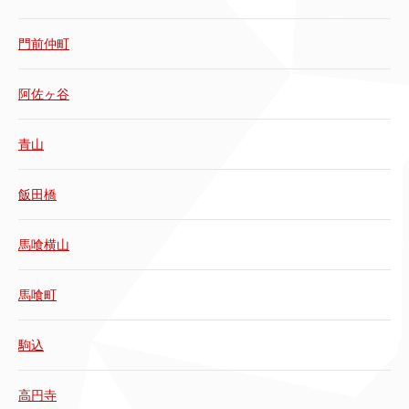
門前仲町
阿佐ヶ谷
青山
飯田橋
馬喰横山
馬喰町
駒込
高円寺