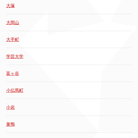
大塚
大岡山
大手町
学芸大学
富ヶ谷
小伝馬町
小岩
巣鴨