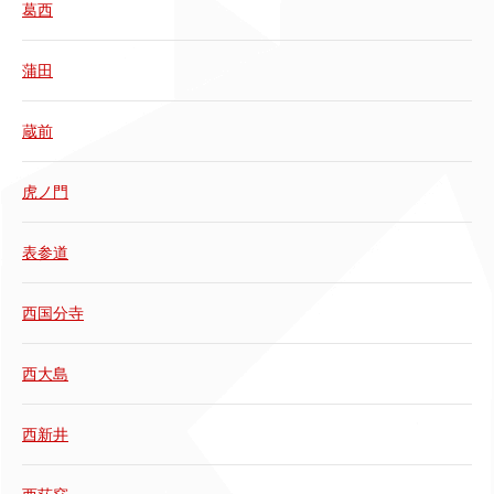
葛西
蒲田
蔵前
虎ノ門
表参道
西国分寺
西大島
西新井