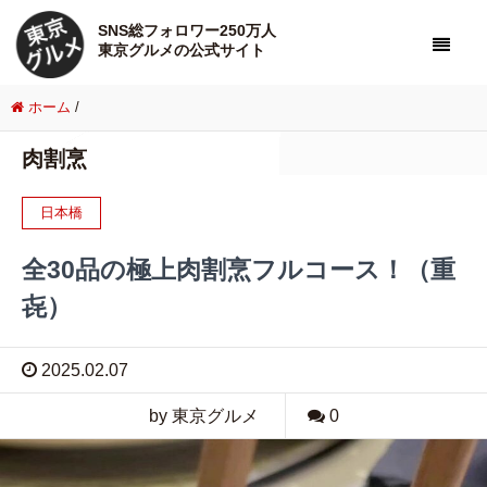
SNS総フォロワー250万人
東京グルメの公式サイト
ホーム
/
肉割烹
日本橋
全30品の極上肉割烹フルコース！（重
㐂）
2025.02.07
by 東京グルメ
0