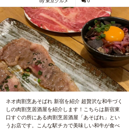
by 東京グルメ
0
ネオ肉割烹あそばれ 新宿を紹介 超贅沢な和牛づく
しの肉割烹居酒屋を紹介します！こちらは新宿東
口すぐの所にある肉割烹居酒屋「あそばれ」とい
うお店です。こんな駅チカで美味しい和牛が食べ