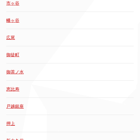
市ヶ谷
幡ヶ谷
広尾
御徒町
御茶ノ水
恵比寿
戸越銀座
押上