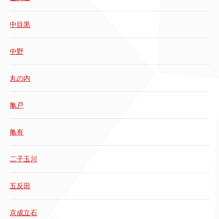
中目黒
中野
丸の内
亀戸
亀有
二子玉川
五反田
京成立石