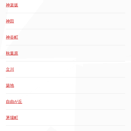
神楽坂
神田
神谷町
秋葉原
立川
築地
自由が丘
茅場町