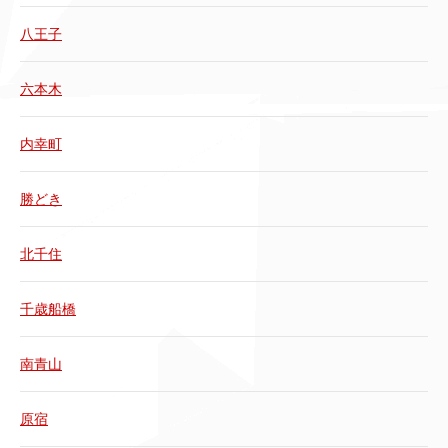
八王子
六本木
内幸町
勝どき
北千住
千歳船橋
南青山
原宿