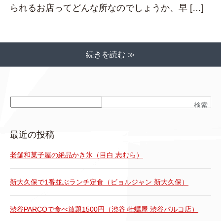
られるお店ってどんな所なのでしょうか、早 […]
続きを読む ≫
検索
最近の投稿
老舗和菓子屋の絶品かき氷（目白 志むら）
新大久保で1番並ぶランチ定食（ビョルジャン 新大久保）
渋谷PARCOで食べ放題1500円（渋谷 牡蠣屋 渋谷パルコ店）