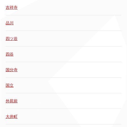
吉祥寺
品川
四ツ谷
四谷
国分寺
国立
外苑前
大井町