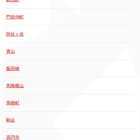
門前仲町
阿佐ヶ谷
青山
飯田橋
馬喰横山
馬喰町
駒込
高円寺