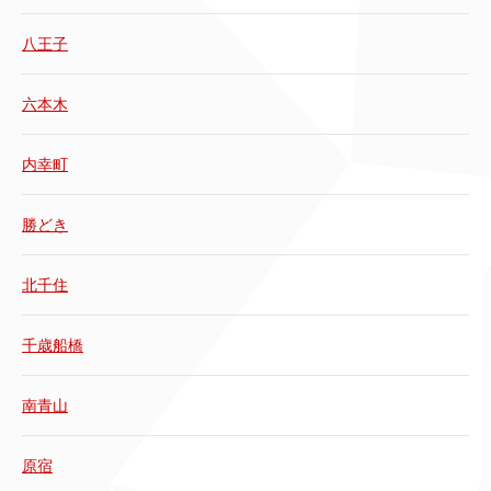
八王子
六本木
内幸町
勝どき
北千住
千歳船橋
南青山
原宿