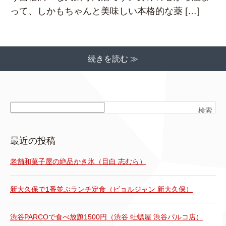
って、しかもちゃんと美味しい本格的な薬 […]
続きを読む ≫
検索
最近の投稿
老舗和菓子屋の絶品かき氷（目白 志むら）
新大久保で1番並ぶランチ定食（ビョルジャン 新大久保）
渋谷PARCOで食べ放題1500円（渋谷 牡蠣屋 渋谷パルコ店）