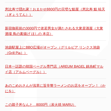
恵比寿で隠れ家！おまかせ8800円の完璧な鮨屋（恵比寿 鮨 暁天
（ぎょうてん））
新宿御苑前の3000円で老若男女が満たされる大衆居酒屋（大衆
酒場 鳥の素揚げ ほしの 本店）
池袋駅屋上にBBQ広場がオープン（グリルピア リンクス池袋
（Grill Pia））
日本一話題の韓国ベーグル専門店（AREUM BAGEL 錦糸町マル
イ店（アルムベーグル））
あのこめおさんが浅草に旨辛蟹ラーメンのお店をオープン！（か
にを）
この親子丼なんと…8000円（炭火焼 MARU）