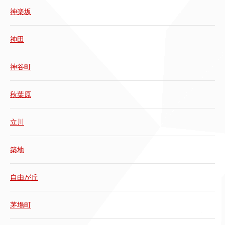
神楽坂
神田
神谷町
秋葉原
立川
築地
自由が丘
茅場町