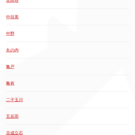
世田谷
中目黒
中野
丸の内
亀戸
亀有
二子玉川
五反田
京成立石