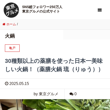
SNS総フォロワー250万人
東京グルメの公式サイト
ホーム
/
火鍋
亀戸
30種類以上の薬膳を使った日本一美味
しい火鍋！（薬膳火鍋 琉（りゅう））
2025.05.15
by 東京グルメ
0