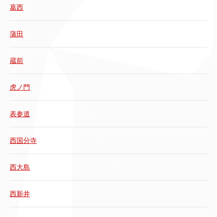
葛西
蒲田
蔵前
虎ノ門
表参道
西国分寺
西大島
西新井