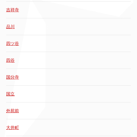
吉祥寺
品川
四ツ谷
四谷
国分寺
国立
外苑前
大井町