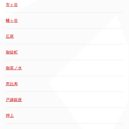
市ヶ谷
幡ヶ谷
広尾
御徒町
御茶ノ水
恵比寿
戸越銀座
押上