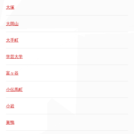
大塚
大岡山
大手町
学芸大学
富ヶ谷
小伝馬町
小岩
巣鴨