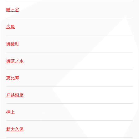
幡ヶ谷
広尾
御徒町
御茶ノ水
恵比寿
戸越銀座
押上
新大久保