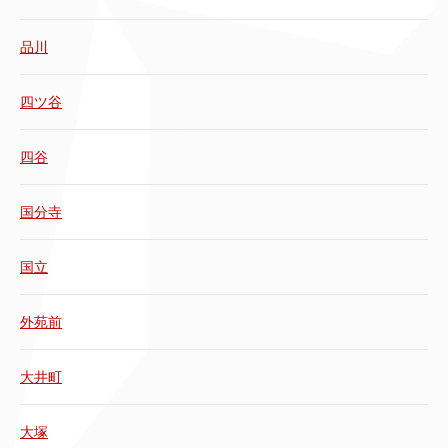
品川
四ツ谷
四谷
国分寺
国立
外苑前
大井町
大塚