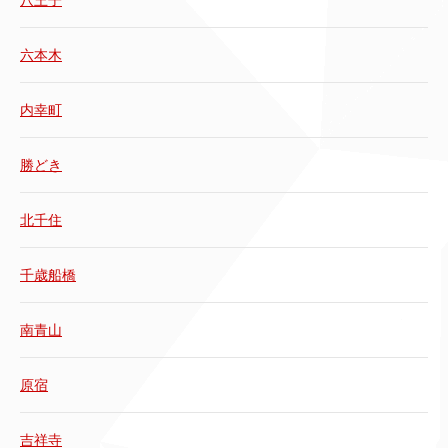
八王子
六本木
内幸町
勝どき
北千住
千歳船橋
南青山
原宿
吉祥寺