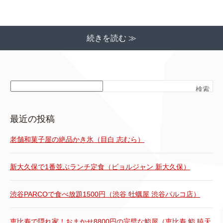
続きを読む ≫
検索
最近の投稿
老舗和菓子屋の絶品かき氷（目白 志むら）
新大久保で1番並ぶランチ定食（ビョルジャン 新大久保）
渋谷PARCOで食べ放題1500円（渋谷 牡蠣屋 渋谷パルコ店）
恵比寿で隠れ家！おまかせ8800円の完璧な鮨屋（恵比寿 鮨 暁天