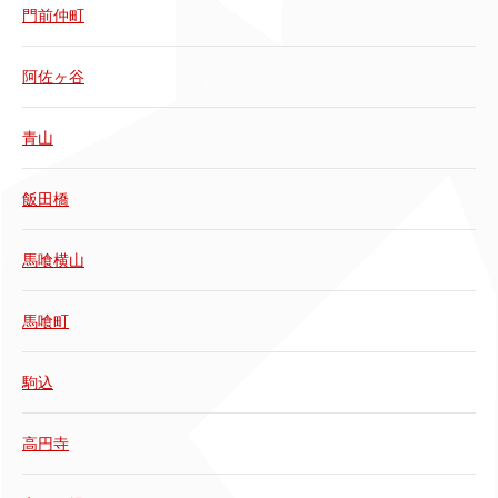
門前仲町
阿佐ヶ谷
青山
飯田橋
馬喰横山
馬喰町
駒込
高円寺