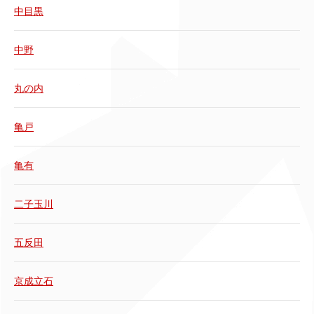
中目黒
中野
丸の内
亀戸
亀有
二子玉川
五反田
京成立石