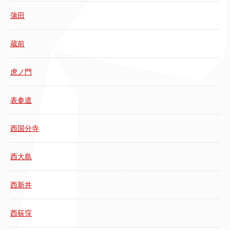
蒲田
蔵前
虎ノ門
表参道
西国分寺
西大島
西新井
西荻窪