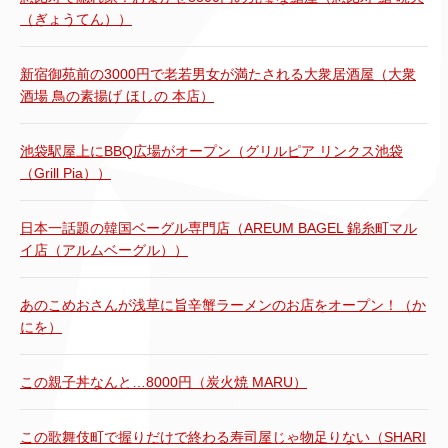
（ぎょうてん））
新宿御苑前の3000円で老若男女が満たされる大衆居酒屋（大衆
酒場 鳥の素揚げ ほしの 本店）
池袋駅屋上にBBQ広場がオープン（グリルピア リンクス池袋
（Grill Pia））
日本一話題の韓国ベーグル専門店（AREUM BAGEL 錦糸町マル
イ店（アルムベーグル））
あのこめおさんが浅草に旨辛蟹ラーメンのお店をオープン！（か
にを）
この親子丼なんと…8000円（炭火焼 MARU）
この歌舞伎町で握りだけで終わる寿司屋じゃ物足りない（SHARI