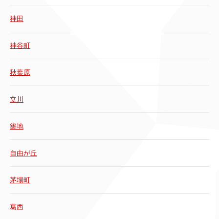
神田
神谷町
秋葉原
立川
築地
自由が丘
茅場町
葛西