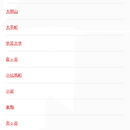
大岡山
大手町
学芸大学
富ヶ谷
小伝馬町
小岩
巣鴨
市ヶ谷