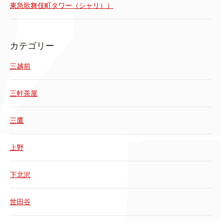
東急歌舞伎町タワー（シャリ））
カテゴリー
三越前
三軒茶屋
三鷹
上野
下北沢
世田谷