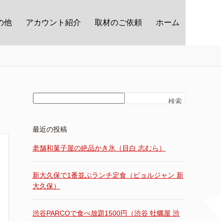
の他
アカウント紹介
取材のご依頼
ホーム
検索
最近の投稿
老舗和菓子屋の絶品かき氷（目白 志むら）
新大久保で1番並ぶランチ定食（ビョルジャン 新
大久保）
渋谷PARCOで食べ放題1500円（渋谷 牡蠣屋 渋