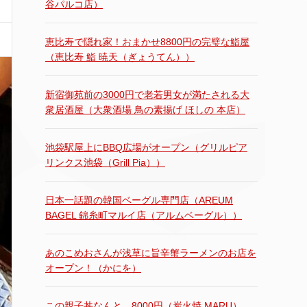
谷パルコ店）
恵比寿で隠れ家！おまかせ8800円の完璧な鮨屋
（恵比寿 鮨 暁天（ぎょうてん））
新宿御苑前の3000円で老若男女が満たされる大
衆居酒屋（大衆酒場 鳥の素揚げ ほしの 本店）
池袋駅屋上にBBQ広場がオープン（グリルピア
リンクス池袋（Grill Pia））
日本一話題の韓国ベーグル専門店（AREUM
BAGEL 錦糸町マルイ店（アルムベーグル））
あのこめおさんが浅草に旨辛蟹ラーメンのお店を
オープン！（かにを）
この親子丼なんと…8000円（炭火焼 MARU）