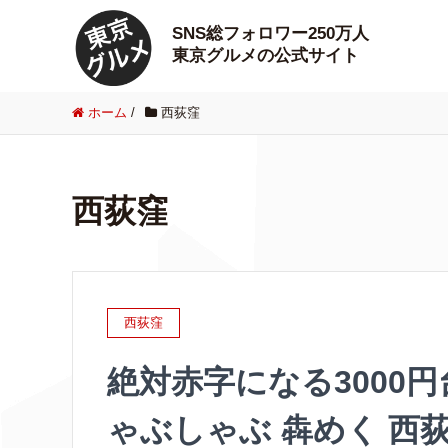
SNS総フォロワー250万人
東京グルメの公式サイト
ホーム
/
西荻窪
西荻窪
西荻窪
絶対赤字になる3000
ゃぶしゃぶ 犇めく 西