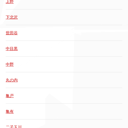
上野
下北沢
世田谷
中目黒
中野
丸の内
亀戸
亀有
二子玉川