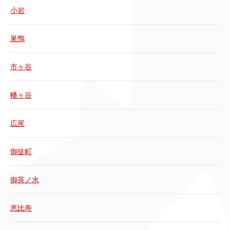
小岩
巣鴨
市ヶ谷
幡ヶ谷
広尾
御徒町
御茶ノ水
恵比寿