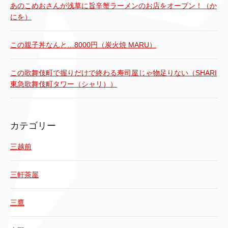
あのこめおさんが浅草に旨辛蟹ラーメンのお店をオープン！（か
にを）
この親子丼なんと…8000円（炭火焼 MARU）
この歌舞伎町で握りだけで終わる寿司屋じゃ物足りない（SHARI
東急歌舞伎町タワー（シャリ））
カテゴリー
三越前
三軒茶屋
三鷹