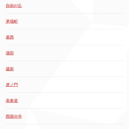
自由が丘
茅場町
葛西
蒲田
蔵前
虎ノ門
表参道
西国分寺