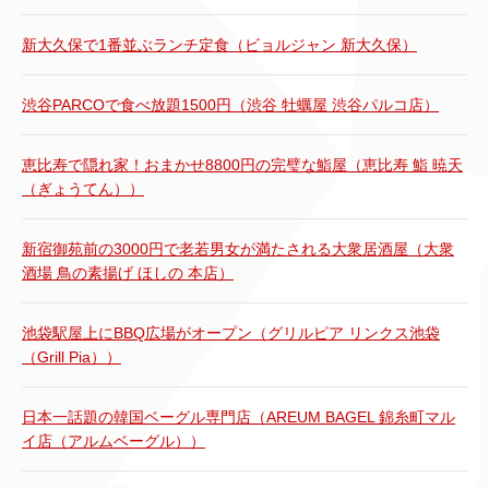
新大久保で1番並ぶランチ定食（ビョルジャン 新大久保）
渋谷PARCOで食べ放題1500円（渋谷 牡蠣屋 渋谷パルコ店）
恵比寿で隠れ家！おまかせ8800円の完璧な鮨屋（恵比寿 鮨 暁天
（ぎょうてん））
新宿御苑前の3000円で老若男女が満たされる大衆居酒屋（大衆
酒場 鳥の素揚げ ほしの 本店）
池袋駅屋上にBBQ広場がオープン（グリルピア リンクス池袋
（Grill Pia））
日本一話題の韓国ベーグル専門店（AREUM BAGEL 錦糸町マル
イ店（アルムベーグル））