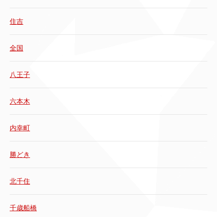
住吉
全国
八王子
六本木
内幸町
勝どき
北千住
千歳船橋