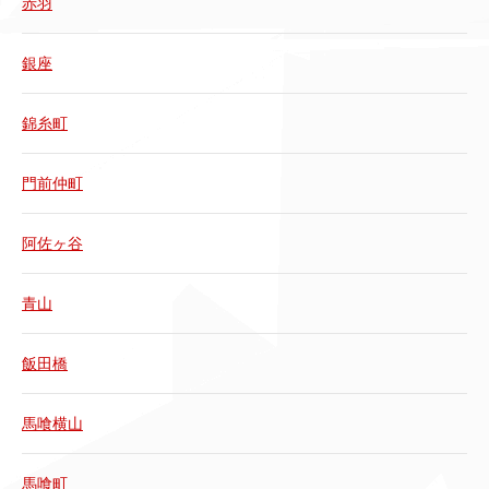
赤羽
銀座
錦糸町
門前仲町
阿佐ヶ谷
青山
飯田橋
馬喰横山
馬喰町