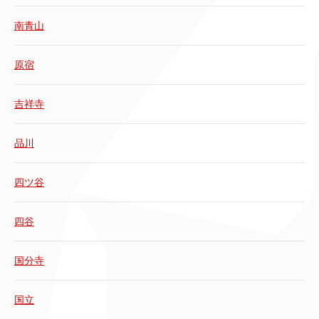
南青山
原宿
吉祥寺
品川
四ツ谷
四谷
国分寺
国立