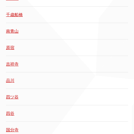
千歳船橋
南青山
原宿
吉祥寺
品川
四ツ谷
四谷
国分寺