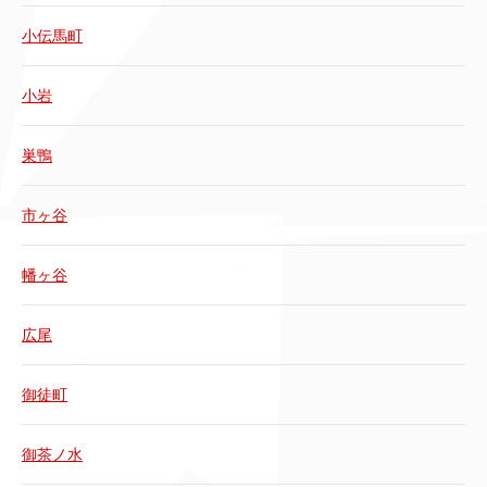
小伝馬町
小岩
巣鴨
市ヶ谷
幡ヶ谷
広尾
御徒町
御茶ノ水