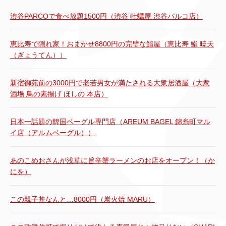
渋谷PARCOで食べ放題1500円（渋谷 牡蠣屋 渋谷パルコ店）
恵比寿で隠れ家！おまかせ8800円の完璧な鮨屋（恵比寿 鮨 暁天
（ぎょうてん））
新宿御苑前の3000円で老若男女が満たされる大衆居酒屋（大衆
酒場 鳥の素揚げ ほしの 本店）
日本一話題の韓国ベーグル専門店（AREUM BAGEL 錦糸町マル
イ店（アルムベーグル））
あのこめおさんが浅草に旨辛蟹ラーメンのお店をオープン！（か
にを）
この親子丼なんと…8000円（炭火焼 MARU）