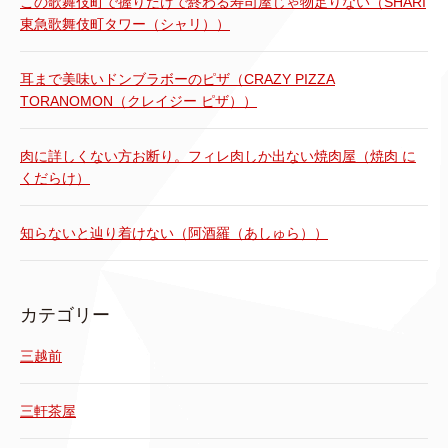
この歌舞伎町で握りだけで終わる寿司屋じゃ物足りない（SHARI
東急歌舞伎町タワー（シャリ））
耳まで美味いドンブラボーのピザ（CRAZY PIZZA
TORANOMON（クレイジー ピザ））
肉に詳しくない方お断り。フィレ肉しか出ない焼肉屋（焼肉 に
くだらけ）
知らないと辿り着けない（阿酒羅（あしゅら））
カテゴリー
三越前
三軒茶屋