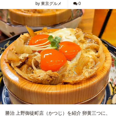
by 東京グルメ
0
勝治 上野御徒町店（かつじ）を紹介 卵黄三つに、