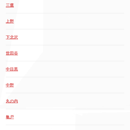
三鷹
上野
下北沢
世田谷
中目黒
中野
丸の内
亀戸