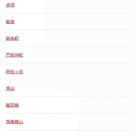
赤羽
銀座
錦糸町
門前仲町
阿佐ヶ谷
青山
飯田橋
馬喰横山