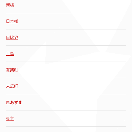
新橋
日本橋
日比谷
月島
有楽町
末広町
東あずま
東京