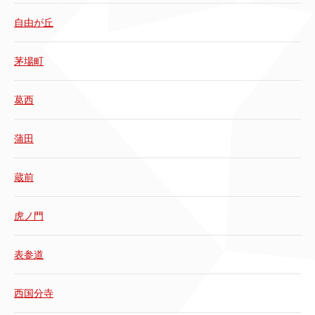
自由が丘
茅場町
葛西
蒲田
蔵前
虎ノ門
表参道
西国分寺