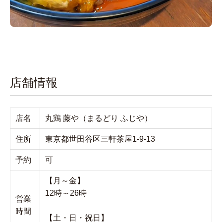
店舗情報
店名
丸鶏 藤や（まるどり ふじや）
住所
東京都世田谷区三軒茶屋1-9-13
予約
可
【月～金】
12時～26時
営業
時間
【土・日・祝日】