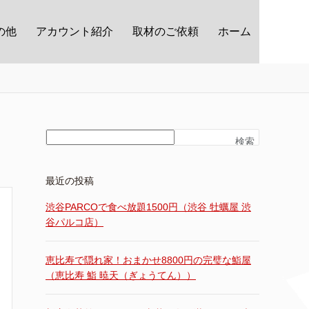
の他
アカウント紹介
取材のご依頼
ホーム
検索
最近の投稿
渋谷PARCOで食べ放題1500円（渋谷 牡蠣屋 渋
谷パルコ店）
恵比寿で隠れ家！おまかせ8800円の完璧な鮨屋
（恵比寿 鮨 暁天（ぎょうてん））