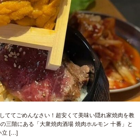
で隠しててごめんなさい！超安くて美味い隠れ家焼肉を教
の三階にある「大衆焼肉酒場 焼肉ホルモン 十番」と
 […]