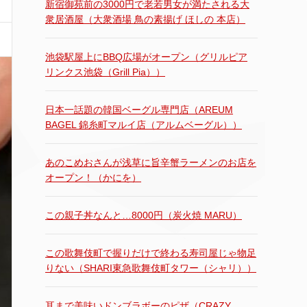
新宿御苑前の3000円で老若男女が満たされる大
衆居酒屋（大衆酒場 鳥の素揚げ ほしの 本店）
池袋駅屋上にBBQ広場がオープン（グリルピア
リンクス池袋（Grill Pia））
日本一話題の韓国ベーグル専門店（AREUM
BAGEL 錦糸町マルイ店（アルムベーグル））
あのこめおさんが浅草に旨辛蟹ラーメンのお店を
オープン！（かにを）
この親子丼なんと…8000円（炭火焼 MARU）
この歌舞伎町で握りだけで終わる寿司屋じゃ物足
りない（SHARI東急歌舞伎町タワー（シャリ））
耳まで美味いドンブラボーのピザ（CRAZY