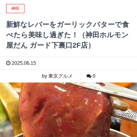
神田
新鮮なレバーをガーリックバターで食
べたら美味し過ぎた！（神田ホルモン
屋だん ガード下裏口2F店）
2025.06.15
by 東京グルメ
0