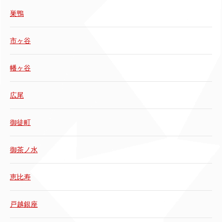
巣鴨
市ヶ谷
幡ヶ谷
広尾
御徒町
御茶ノ水
恵比寿
戸越銀座