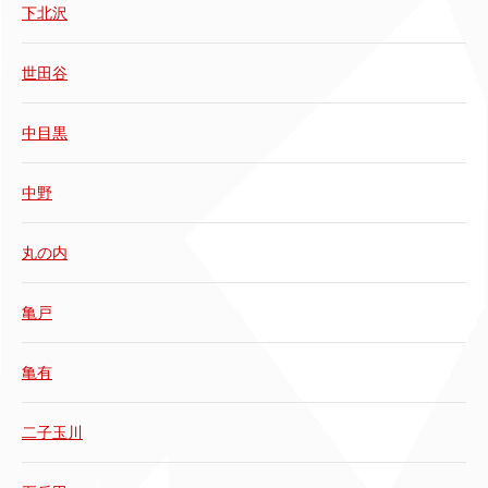
下北沢
世田谷
中目黒
中野
丸の内
亀戸
亀有
二子玉川