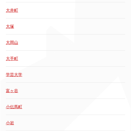
大井町
大塚
大岡山
大手町
学芸大学
富ヶ谷
小伝馬町
小岩