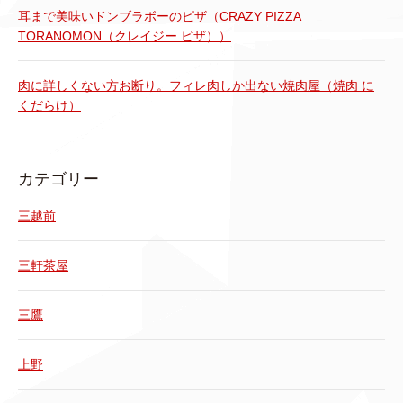
耳まで美味いドンブラボーのピザ（CRAZY PIZZA
TORANOMON（クレイジー ピザ））
肉に詳しくない方お断り。フィレ肉しか出ない焼肉屋（焼肉 に
くだらけ）
カテゴリー
三越前
三軒茶屋
三鷹
上野