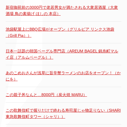
新宿御苑前の3000円で老若男女が満たされる大衆居酒屋（大衆
酒場 鳥の素揚げ ほしの 本店）
池袋駅屋上にBBQ広場がオープン（グリルピア リンクス池袋
（Grill Pia））
日本一話題の韓国ベーグル専門店（AREUM BAGEL 錦糸町マル
イ店（アルムベーグル））
あのこめおさんが浅草に旨辛蟹ラーメンのお店をオープン！（か
にを）
この親子丼なんと…8000円（炭火焼 MARU）
この歌舞伎町で握りだけで終わる寿司屋じゃ物足りない（SHARI
東急歌舞伎町タワー（シャリ））