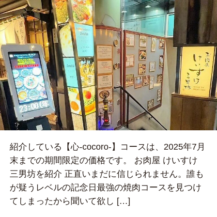
紹介している【心-cocoro-】コースは、2025年7月
末までの期間限定の価格です。 お肉屋 けいすけ
三男坊を紹介 正直いまだに信じられません。誰も
が疑うレベルの記念日最強の焼肉コースを見つけ
てしまったから聞いて欲し […]