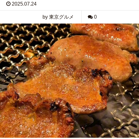
2025.07.24
by 東京グルメ
0