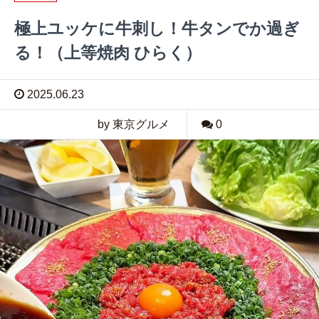
極上ユッケに牛刺し！牛タンでか過ぎ
る！（上等焼肉 ひらく）
2025.06.23
by 東京グルメ
0