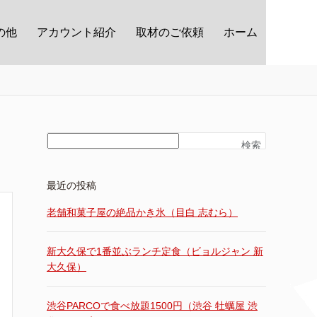
の他
アカウント紹介
取材のご依頼
ホーム
検索
最近の投稿
老舗和菓子屋の絶品かき氷（目白 志むら）
新大久保で1番並ぶランチ定食（ビョルジャン 新
大久保）
渋谷PARCOで食べ放題1500円（渋谷 牡蠣屋 渋