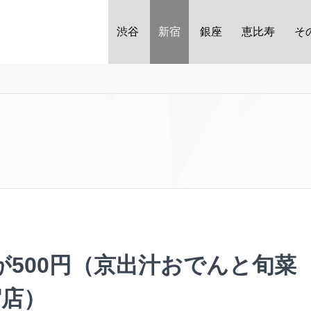
渋谷
新宿
銀座
恵比寿
そ
500円（京出汁おでんと旬菜
宿店）