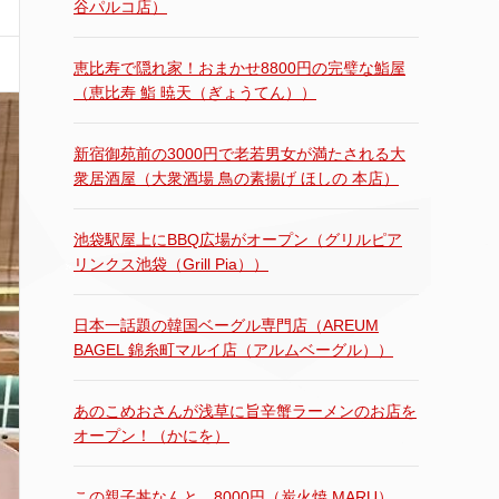
谷パルコ店）
恵比寿で隠れ家！おまかせ8800円の完璧な鮨屋
（恵比寿 鮨 暁天（ぎょうてん））
新宿御苑前の3000円で老若男女が満たされる大
衆居酒屋（大衆酒場 鳥の素揚げ ほしの 本店）
池袋駅屋上にBBQ広場がオープン（グリルピア
リンクス池袋（Grill Pia））
日本一話題の韓国ベーグル専門店（AREUM
BAGEL 錦糸町マルイ店（アルムベーグル））
あのこめおさんが浅草に旨辛蟹ラーメンのお店を
オープン！（かにを）
この親子丼なんと…8000円（炭火焼 MARU）