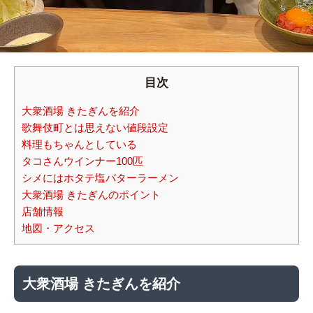
目次
大衆酒場 きたぎんを紹介
歌舞伎町とは思えない値段設定
料理もちゃんとしている
タコさんウインナー100匹
シメにはホタテ塩バターラーメン
大衆酒場 きたぎんのポイント
店舗情報
地図・アクセス
大衆酒場 きたぎんを紹介