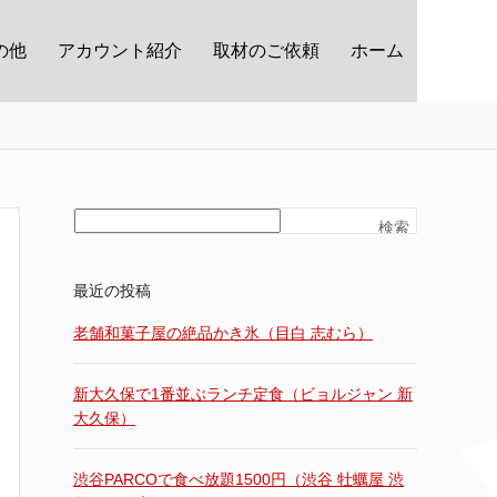
の他
アカウント紹介
取材のご依頼
ホーム
検索
最近の投稿
老舗和菓子屋の絶品かき氷（目白 志むら）
新大久保で1番並ぶランチ定食（ビョルジャン 新
大久保）
渋谷PARCOで食べ放題1500円（渋谷 牡蠣屋 渋