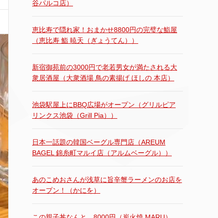
谷パルコ店）
恵比寿で隠れ家！おまかせ8800円の完璧な鮨屋
（恵比寿 鮨 暁天（ぎょうてん））
新宿御苑前の3000円で老若男女が満たされる大
衆居酒屋（大衆酒場 鳥の素揚げ ほしの 本店）
池袋駅屋上にBBQ広場がオープン（グリルピア
リンクス池袋（Grill Pia））
日本一話題の韓国ベーグル専門店（AREUM
BAGEL 錦糸町マルイ店（アルムベーグル））
あのこめおさんが浅草に旨辛蟹ラーメンのお店を
オープン！（かにを）
この親子丼なんと…8000円（炭火焼 MARU）