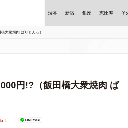
渋谷
新宿
銀座
恵比寿
そ
飯田橋大衆焼肉 ばりとんっ）
00円!?（飯田橋大衆焼肉 ば
ket