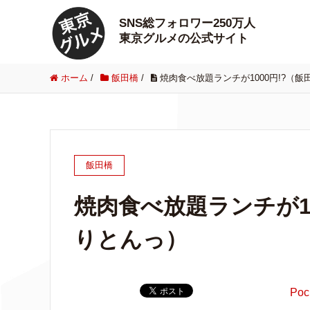
SNS総フォロワー250万人
東京グルメの公式サイト
ホーム
/
飯田橋
/
焼肉食べ放題ランチが1000円!?（
飯田橋
焼肉食べ放題ランチが10
りとんっ）
Poc