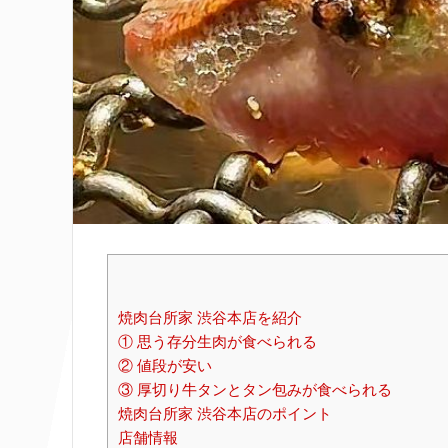
焼肉台所家 渋谷本店を紹介
① 思う存分生肉が食べられる
② 値段が安い
③ 厚切り牛タンとタン包みが食べられる
焼肉台所家 渋谷本店のポイント
店舗情報