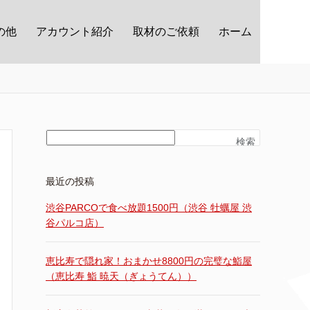
の他
アカウント紹介
取材のご依頼
ホーム
検索
最近の投稿
渋谷PARCOで食べ放題1500円（渋谷 牡蠣屋 渋
谷パルコ店）
恵比寿で隠れ家！おまかせ8800円の完璧な鮨屋
（恵比寿 鮨 暁天（ぎょうてん））