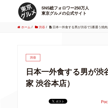
SNS総フォロワー250万人
東京グルメの公式サイト
ホーム
/
渋谷
/
日本一外食する男が渋谷で1番通う焼肉
渋谷
日本一外食する男が渋
家 渋谷本店）
Poc