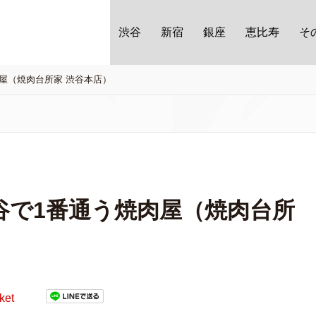
渋谷
新宿
銀座
恵比寿
そ
屋（焼肉台所家 渋谷本店）
谷で1番通う焼肉屋（焼肉台所
ket