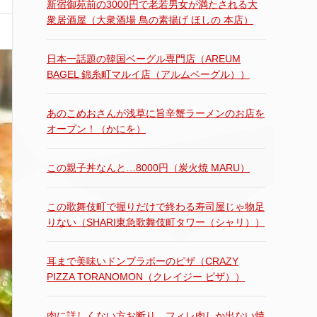
新宿御苑前の3000円で老若男女が満たされる大
衆居酒屋（大衆酒場 鳥の素揚げ ほしの 本店）
日本一話題の韓国ベーグル専門店（AREUM
BAGEL 錦糸町マルイ店（アルムベーグル））
あのこめおさんが浅草に旨辛蟹ラーメンのお店を
オープン！（かにを）
この親子丼なんと…8000円（炭火焼 MARU）
この歌舞伎町で握りだけで終わる寿司屋じゃ物足
りない（SHARI東急歌舞伎町タワー（シャリ））
耳まで美味いドンブラボーのピザ（CRAZY
PIZZA TORANOMON（クレイジー ピザ））
肉に詳しくない方お断り。フィレ肉しか出ない焼