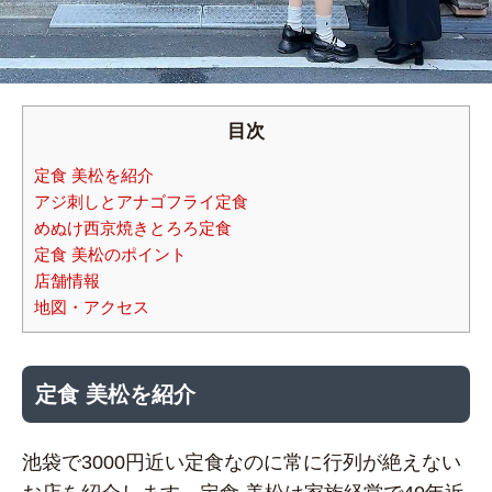
目次
定食 美松を紹介
アジ刺しとアナゴフライ定食
めぬけ西京焼きとろろ定食
定食 美松のポイント
店舗情報
地図・アクセス
定食 美松を紹介
池袋で3000円近い定食なのに常に行列が絶えない