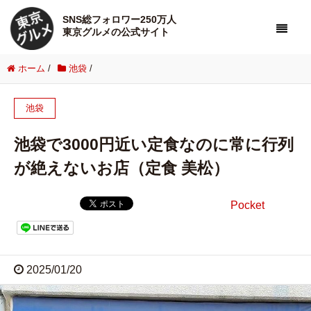
SNS総フォロワー250万人
東京グルメの公式サイト
ホーム
/
池袋
/
池袋
池袋で3000円近い定食なのに常に行列
が絶えないお店（定食 美松）
Pocket
2025/01/20