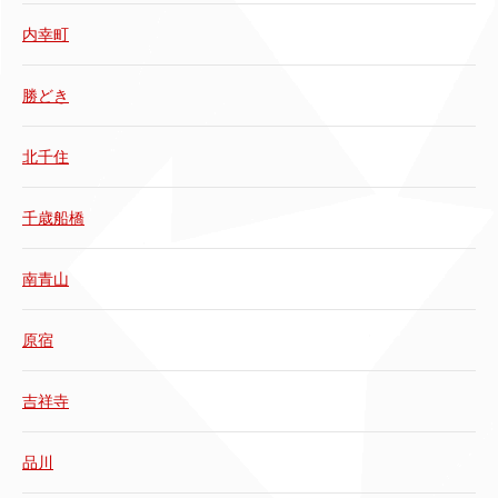
内幸町
勝どき
北千住
千歳船橋
南青山
原宿
吉祥寺
品川