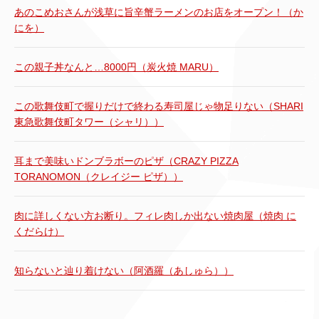
あのこめおさんが浅草に旨辛蟹ラーメンのお店をオープン！（か
にを）
この親子丼なんと…8000円（炭火焼 MARU）
この歌舞伎町で握りだけで終わる寿司屋じゃ物足りない（SHARI
東急歌舞伎町タワー（シャリ））
耳まで美味いドンブラボーのピザ（CRAZY PIZZA
TORANOMON（クレイジー ピザ））
肉に詳しくない方お断り。フィレ肉しか出ない焼肉屋（焼肉 に
くだらけ）
知らないと辿り着けない（阿酒羅（あしゅら））