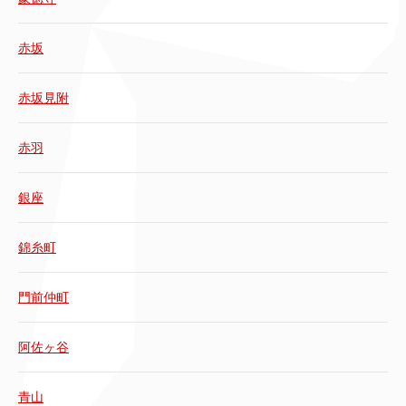
赤坂
赤坂見附
赤羽
銀座
錦糸町
門前仲町
阿佐ヶ谷
青山