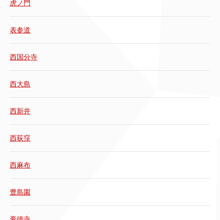
虎ノ門
表参道
西国分寺
西大島
西新井
西荻窪
西麻布
豊島園
豪徳寺