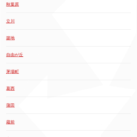
秋葉原
立川
築地
自由が丘
茅場町
葛西
蒲田
蔵前