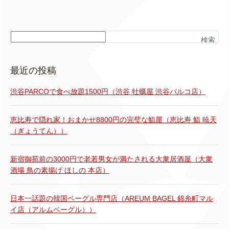
検索
最近の投稿
渋谷PARCOで食べ放題1500円（渋谷 牡蠣屋 渋谷パルコ店）
恵比寿で隠れ家！おまかせ8800円の完璧な鮨屋（恵比寿 鮨 暁天
（ぎょうてん））
新宿御苑前の3000円で老若男女が満たされる大衆居酒屋（大衆
酒場 鳥の素揚げ ほしの 本店）
日本一話題の韓国ベーグル専門店（AREUM BAGEL 錦糸町マル
イ店（アルムベーグル））