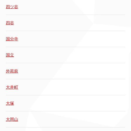
四ツ谷
四谷
国分寺
国立
外苑前
大井町
大塚
大岡山