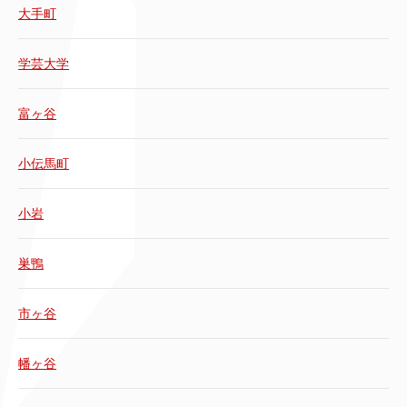
大手町
学芸大学
富ヶ谷
小伝馬町
小岩
巣鴨
市ヶ谷
幡ヶ谷