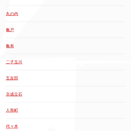
丸の内
亀戸
亀有
二子玉川
五反田
京成立石
人形町
代々木