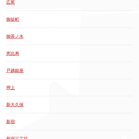
広尾
御徒町
御茶ノ水
恵比寿
戸越銀座
押上
新大久保
新宿
新宿三丁目