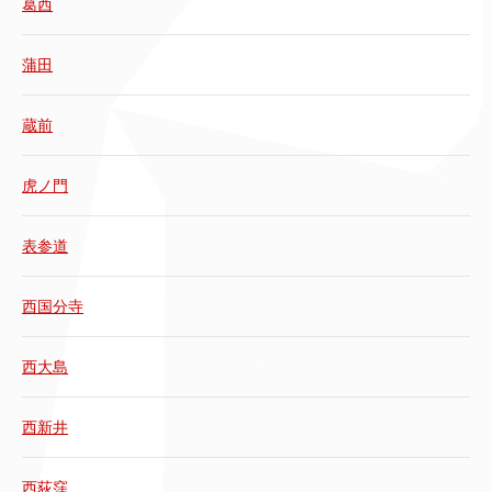
葛西
蒲田
蔵前
虎ノ門
表参道
西国分寺
西大島
西新井
西荻窪