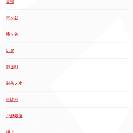
巣鴨
市ヶ谷
幡ヶ谷
広尾
御徒町
御茶ノ水
恵比寿
戸越銀座
押上