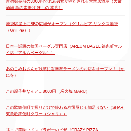
新宿御苑前の3000円で老若男女が満たされる大衆居酒屋（大衆
酒場 鳥の素揚げ ほしの 本店）
池袋駅屋上にBBQ広場がオープン（グリルピア リンクス池袋
（Grill Pia））
日本一話題の韓国ベーグル専門店（AREUM BAGEL 錦糸町マル
イ店（アルムベーグル））
あのこめおさんが浅草に旨辛蟹ラーメンのお店をオープン！（か
にを）
この親子丼なんと…8000円（炭火焼 MARU）
この歌舞伎町で握りだけで終わる寿司屋じゃ物足りない（SHARI
東急歌舞伎町タワー（シャリ））
耳まで美味いドンブラボーのピザ（CRAZY PIZZA