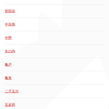
世田谷
中目黒
中野
丸の内
亀戸
亀有
二子玉川
五反田