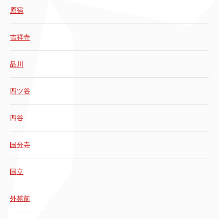
原宿
吉祥寺
品川
四ツ谷
四谷
国分寺
国立
外苑前