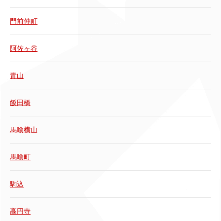
門前仲町
阿佐ヶ谷
青山
飯田橋
馬喰横山
馬喰町
駒込
高円寺