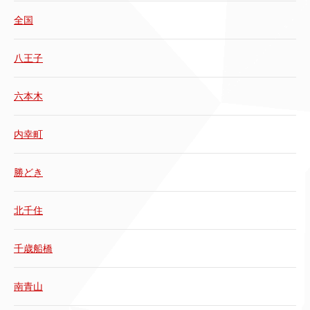
全国
八王子
六本木
内幸町
勝どき
北千住
千歳船橋
南青山