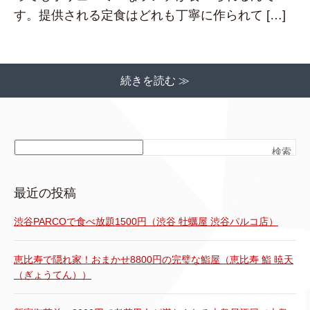
す。提供される定食はどれも丁寧に作られて […]
続きを読む ≫
検索
最近の投稿
渋谷PARCOで食べ放題1500円（渋谷 牡蠣屋 渋谷パルコ店）
恵比寿で隠れ家！おまかせ8800円の完璧な鮨屋（恵比寿 鮨 暁天
（ぎょうてん））