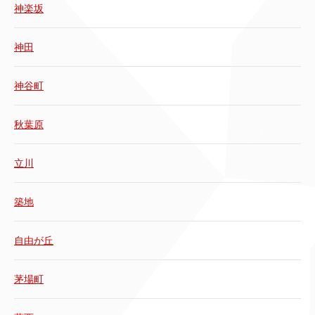
神楽坂
神田
神谷町
秋葉原
立川
築地
自由が丘
茅場町