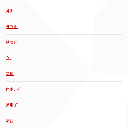
神田
神谷町
秋葉原
立川
築地
自由が丘
茅場町
葛西