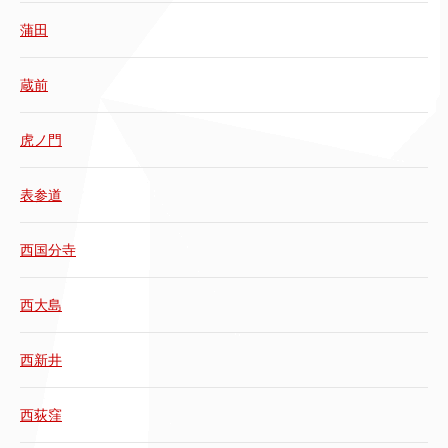
蒲田
蔵前
虎ノ門
表参道
西国分寺
西大島
西新井
西荻窪