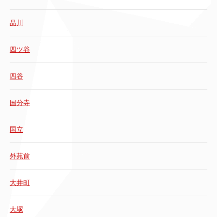
品川
四ツ谷
四谷
国分寺
国立
外苑前
大井町
大塚