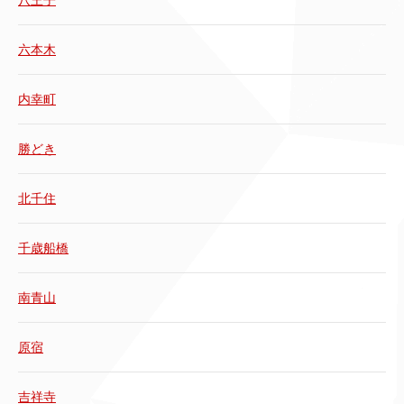
八王子
六本木
内幸町
勝どき
北千住
千歳船橋
南青山
原宿
吉祥寺