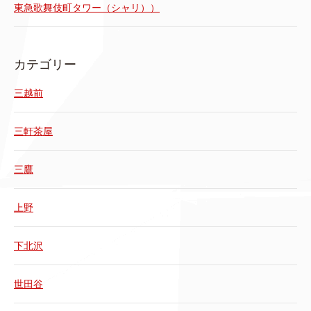
東急歌舞伎町タワー（シャリ））
カテゴリー
三越前
三軒茶屋
三鷹
上野
下北沢
世田谷