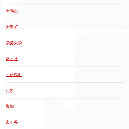
大岡山
大手町
学芸大学
富ヶ谷
小伝馬町
小岩
巣鴨
市ヶ谷