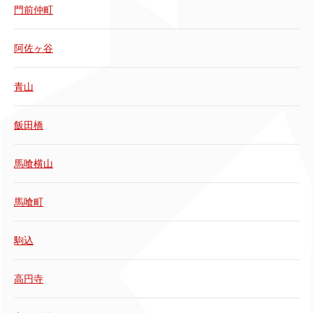
門前仲町
阿佐ヶ谷
青山
飯田橋
馬喰横山
馬喰町
駒込
高円寺