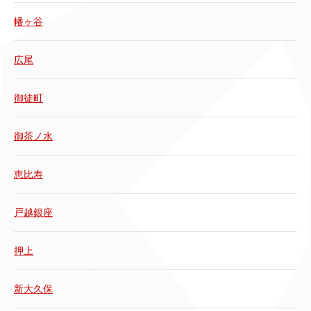
幡ヶ谷
広尾
御徒町
御茶ノ水
恵比寿
戸越銀座
押上
新大久保