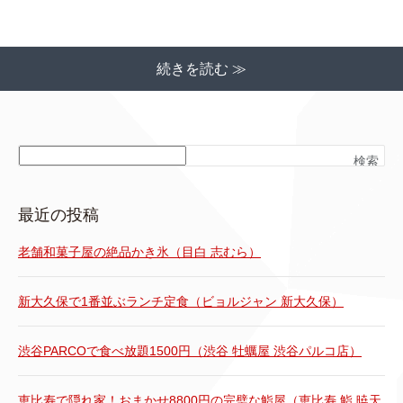
続きを読む ≫
検索
最近の投稿
老舗和菓子屋の絶品かき氷（目白 志むら）
新大久保で1番並ぶランチ定食（ビョルジャン 新大久保）
渋谷PARCOで食べ放題1500円（渋谷 牡蠣屋 渋谷パルコ店）
恵比寿で隠れ家！おまかせ8800円の完璧な鮨屋（恵比寿 鮨 暁天