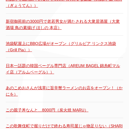
（ぎょうてん））
新宿御苑前の3000円で老若男女が満たされる大衆居酒屋（大衆
酒場 鳥の素揚げ ほしの 本店）
池袋駅屋上にBBQ広場がオープン（グリルピア リンクス池袋
（Grill Pia））
日本一話題の韓国ベーグル専門店（AREUM BAGEL 錦糸町マル
イ店（アルムベーグル））
あのこめおさんが浅草に旨辛蟹ラーメンのお店をオープン！（か
にを）
この親子丼なんと…8000円（炭火焼 MARU）
この歌舞伎町で握りだけで終わる寿司屋じゃ物足りない（SHARI