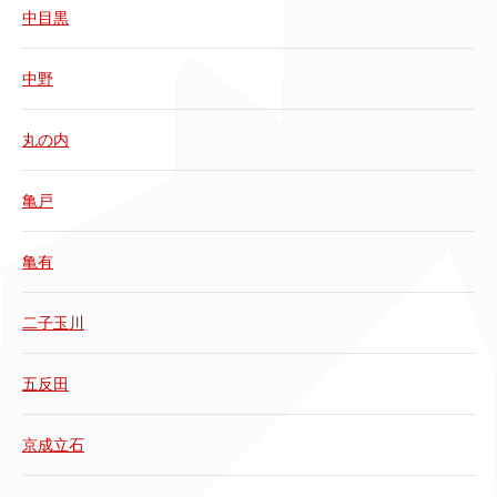
中目黒
中野
丸の内
亀戸
亀有
二子玉川
五反田
京成立石