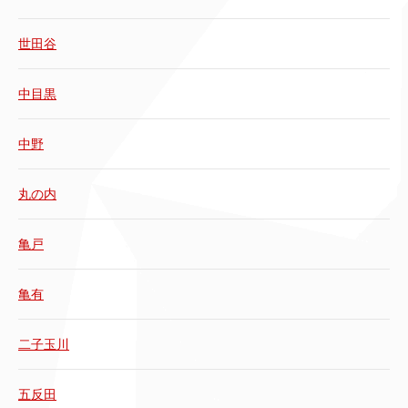
世田谷
中目黒
中野
丸の内
亀戸
亀有
二子玉川
五反田