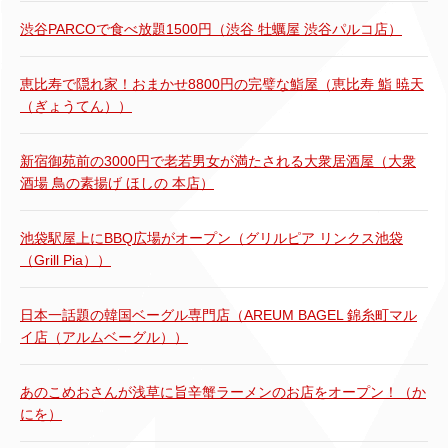
渋谷PARCOで食べ放題1500円（渋谷 牡蠣屋 渋谷パルコ店）
恵比寿で隠れ家！おまかせ8800円の完璧な鮨屋（恵比寿 鮨 暁天
（ぎょうてん））
新宿御苑前の3000円で老若男女が満たされる大衆居酒屋（大衆
酒場 鳥の素揚げ ほしの 本店）
池袋駅屋上にBBQ広場がオープン（グリルピア リンクス池袋
（Grill Pia））
日本一話題の韓国ベーグル専門店（AREUM BAGEL 錦糸町マル
イ店（アルムベーグル））
あのこめおさんが浅草に旨辛蟹ラーメンのお店をオープン！（か
にを）