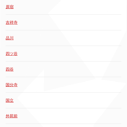
原宿
吉祥寺
品川
四ツ谷
四谷
国分寺
国立
外苑前