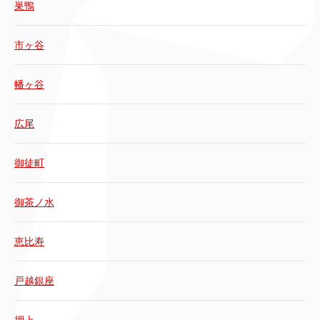
巣鴨
市ヶ谷
幡ヶ谷
広尾
御徒町
御茶ノ水
恵比寿
戸越銀座