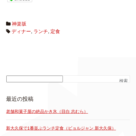
神楽坂
ディナー
,
ランチ
,
定食
検索
最近の投稿
老舗和菓子屋の絶品かき氷（目白 志むら）
新大久保で1番並ぶランチ定食（ビョルジャン 新大久保）