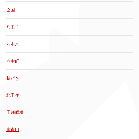
全国
八王子
六本木
内幸町
勝どき
北千住
千歳船橋
南青山