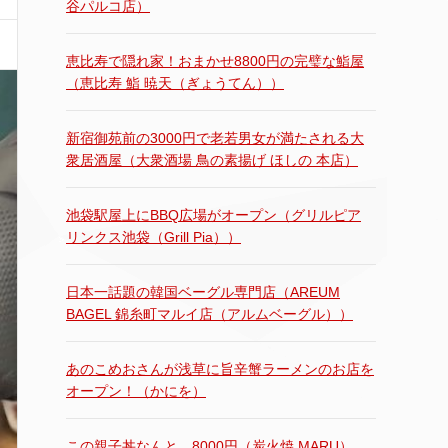
谷パルコ店）
恵比寿で隠れ家！おまかせ8800円の完璧な鮨屋
（恵比寿 鮨 暁天（ぎょうてん））
新宿御苑前の3000円で老若男女が満たされる大
衆居酒屋（大衆酒場 鳥の素揚げ ほしの 本店）
池袋駅屋上にBBQ広場がオープン（グリルピア
リンクス池袋（Grill Pia））
日本一話題の韓国ベーグル専門店（AREUM
BAGEL 錦糸町マルイ店（アルムベーグル））
あのこめおさんが浅草に旨辛蟹ラーメンのお店を
オープン！（かにを）
この親子丼なんと…8000円（炭火焼 MARU）