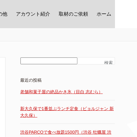
の他
アカウント紹介
取材のご依頼
ホーム
検索
最近の投稿
老舗和菓子屋の絶品かき氷（目白 志むら）
新大久保で1番並ぶランチ定食（ビョルジャン 新
大久保）
渋谷PARCOで食べ放題1500円（渋谷 牡蠣屋 渋