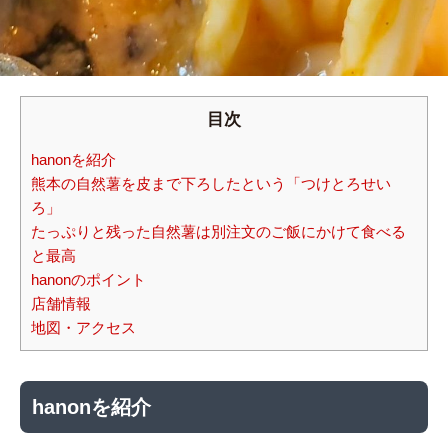
目次
hanonを紹介
熊本の自然薯を皮まで下ろしたという「つけとろせい
ろ」
たっぷりと残った自然薯は別注文のご飯にかけて食べる
と最高
hanonのポイント
店舗情報
地図・アクセス
hanonを紹介