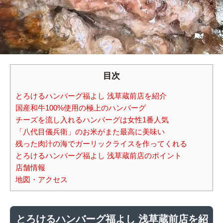
目次
とろけるハンバーグ福よし 浅草蔵前店を紹介
国産和牛100%使用の極上のハンバーグ
チーズを流し入れるハンバーグは女性1番人気
「八代目儀兵衛」のお米がまた最高に美味い
残った肉汁の海でガーリックライスを作ってくれる
とろけるハンバーグ福よし 浅草蔵前店のポイント
店舗情報
地図・アクセス
とろけるハンバーグ福よし 浅草蔵前店を紹