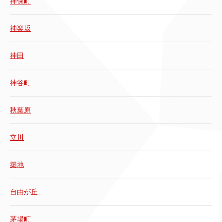
神保町
神楽坂
神田
神谷町
秋葉原
立川
築地
自由が丘
茅場町