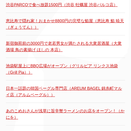
渋谷PARCOで食べ放題1500円（渋谷 牡蠣屋 渋谷パルコ店）
恵比寿で隠れ家！おまかせ8800円の完璧な鮨屋（恵比寿 鮨 暁天
（ぎょうてん））
新宿御苑前の3000円で老若男女が満たされる大衆居酒屋（大衆
酒場 鳥の素揚げ ほしの 本店）
池袋駅屋上にBBQ広場がオープン（グリルピア リンクス池袋
（Grill Pia））
日本一話題の韓国ベーグル専門店（AREUM BAGEL 錦糸町マル
イ店（アルムベーグル））
あのこめおさんが浅草に旨辛蟹ラーメンのお店をオープン！（か
にを）