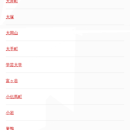
大井町
大塚
大岡山
大手町
学芸大学
富ヶ谷
小伝馬町
小岩
巣鴨