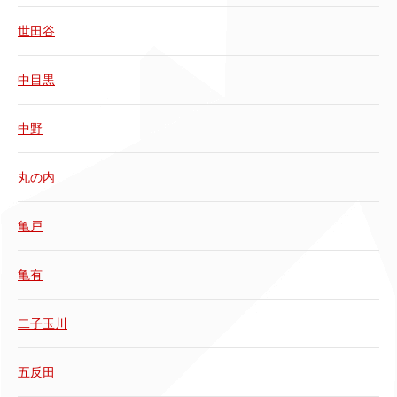
世田谷
中目黒
中野
丸の内
亀戸
亀有
二子玉川
五反田