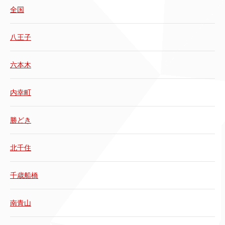
全国
八王子
六本木
内幸町
勝どき
北千住
千歳船橋
南青山