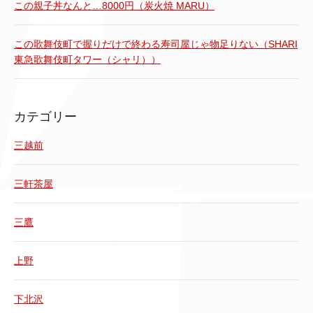
この親子丼なんと…8000円（炭火焼 MARU）
この歌舞伎町で握りだけで終わる寿司屋じゃ物足りない（SHARI
東急歌舞伎町タワー（シャリ））
カテゴリー
三越前
三軒茶屋
三鷹
上野
下北沢