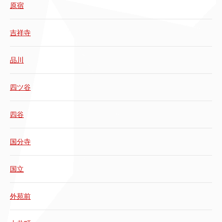
原宿
吉祥寺
品川
四ツ谷
四谷
国分寺
国立
外苑前