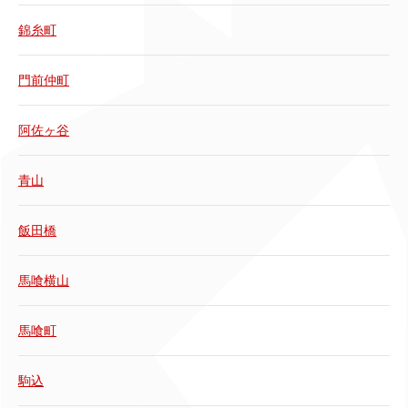
錦糸町
門前仲町
阿佐ヶ谷
青山
飯田橋
馬喰横山
馬喰町
駒込