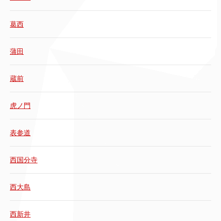
葛西
蒲田
蔵前
虎ノ門
表参道
西国分寺
西大島
西新井