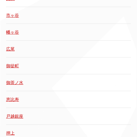
市ヶ谷
幡ヶ谷
広尾
御徒町
御茶ノ水
恵比寿
戸越銀座
押上