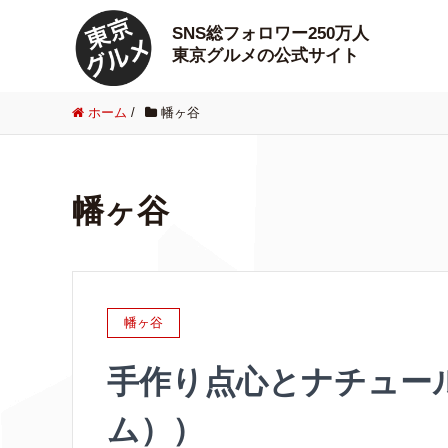
SNS総フォロワー250万人
東京グルメの公式サイト
ホーム
/
幡ヶ谷
幡ヶ谷
幡ヶ谷
手作り点心とナチュー
ム））