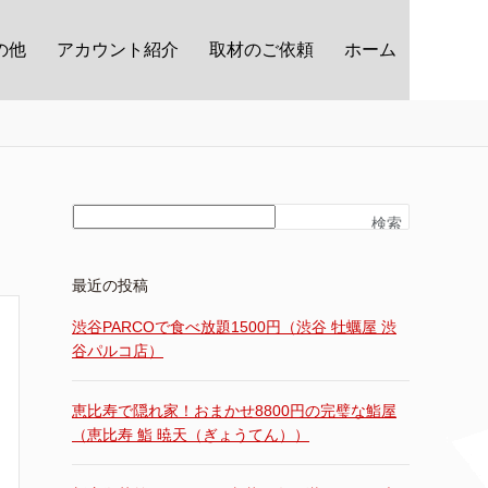
の他
アカウント紹介
取材のご依頼
ホーム
検索
最近の投稿
渋谷PARCOで食べ放題1500円（渋谷 牡蠣屋 渋
谷パルコ店）
恵比寿で隠れ家！おまかせ8800円の完璧な鮨屋
（恵比寿 鮨 暁天（ぎょうてん））