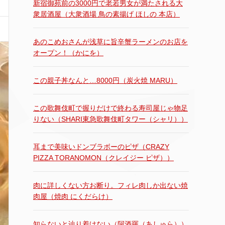
新宿御苑前の3000円で老若男女が満たされる大
衆居酒屋（大衆酒場 鳥の素揚げ ほしの 本店）
あのこめおさんが浅草に旨辛蟹ラーメンのお店を
オープン！（かにを）
この親子丼なんと…8000円（炭火焼 MARU）
この歌舞伎町で握りだけで終わる寿司屋じゃ物足
りない（SHARI東急歌舞伎町タワー（シャリ））
耳まで美味いドンブラボーのピザ（CRAZY
PIZZA TORANOMON（クレイジー ピザ））
肉に詳しくない方お断り。フィレ肉しか出ない焼
肉屋（焼肉 にくだらけ）
知らないと辿り着けない（阿酒羅（あしゅら））