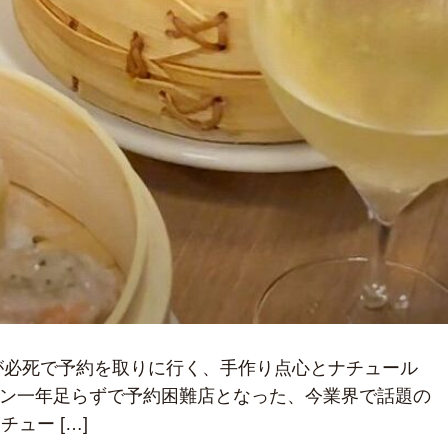
達が必死で予約を取りに行く、手作り点心とナチュール
プン一年足らずで予約困難店となった、今業界で話題の
ュー […]