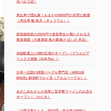
谷パルコ店）
恵比寿で隠れ家！おまかせ8800円の完璧な鮨屋
（恵比寿 鮨 暁天（ぎょうてん））
新宿御苑前の3000円で老若男女が満たされる大
衆居酒屋（大衆酒場 鳥の素揚げ ほしの 本店）
池袋駅屋上にBBQ広場がオープン（グリルピア
リンクス池袋（Grill Pia））
日本一話題の韓国ベーグル専門店（AREUM
BAGEL 錦糸町マルイ店（アルムベーグル））
あのこめおさんが浅草に旨辛蟹ラーメンのお店を
オープン！（かにを）
この親子丼なんと…8000円（炭火焼 MARU）