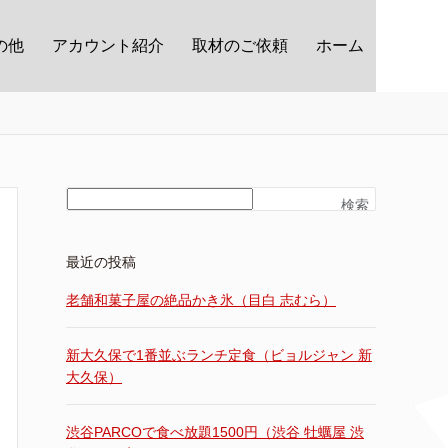
の他
アカウント紹介
取材のご依頼
ホーム
検索
最近の投稿
老舗和菓子屋の絶品かき氷（目白 志むら）
新大久保で1番並ぶランチ定食（ビョルジャン 新
大久保）
渋谷PARCOで食べ放題1500円（渋谷 牡蠣屋 渋