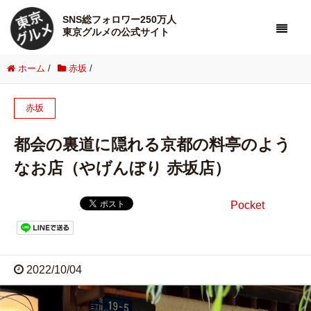
SNS総フォロワー250万人
東京グルメの公式サイト
ホーム
/
赤坂
/
赤坂
都会の裏道に隠れる京都の料亭のよう
なお店（やげんぼり 赤坂店）
Pocket
2022/10/04