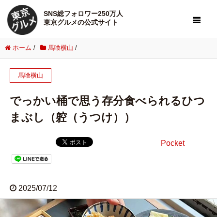
SNS総フォロワー250万人
東京グルメの公式サイト
ホーム
/
馬喰横山
/
馬喰横山
でっかい桶で思う存分食べられるひつ
まぶし（躻（うつけ））
Pocket
2025/07/12