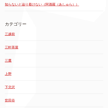
知らないと辿り着けない（阿酒羅（あしゅら））
カテゴリー
三越前
三軒茶屋
三鷹
上野
下北沢
世田谷