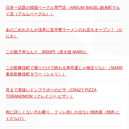
日本一話題の韓国ベーグル専門店（AREUM BAGEL 錦糸町マル
イ店（アルムベーグル））
あのこめおさんが浅草に旨辛蟹ラーメンのお店をオープン！（か
にを）
この親子丼なんと…8000円（炭火焼 MARU）
この歌舞伎町で握りだけで終わる寿司屋じゃ物足りない（SHARI
東急歌舞伎町タワー（シャリ））
耳まで美味いドンブラボーのピザ（CRAZY PIZZA
TORANOMON（クレイジー ピザ））
肉に詳しくない方お断り。フィレ肉しか出ない焼肉屋（焼肉 に
くだらけ）