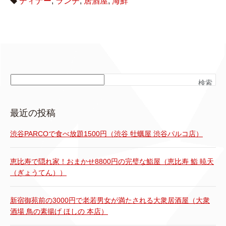
ディナー
,
ランチ
,
居酒屋
,
海鮮
検索
最近の投稿
渋谷PARCOで食べ放題1500円（渋谷 牡蠣屋 渋谷パルコ店）
恵比寿で隠れ家！おまかせ8800円の完璧な鮨屋（恵比寿 鮨 暁天
（ぎょうてん））
新宿御苑前の3000円で老若男女が満たされる大衆居酒屋（大衆
酒場 鳥の素揚げ ほしの 本店）