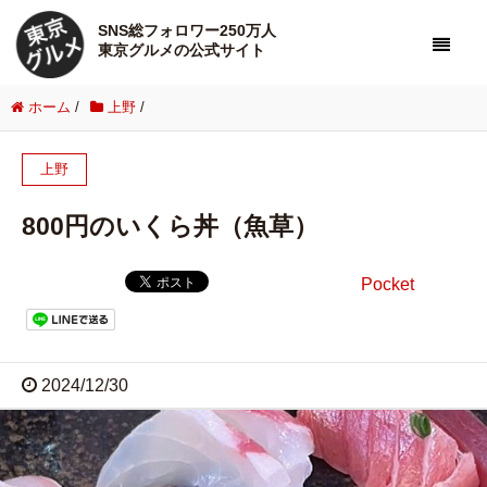
SNS総フォロワー250万人
東京グルメの公式サイト
ホーム
/
上野
/
上野
800円のいくら丼（魚草）
Pocket
2024/12/30