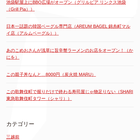
池袋駅屋上にBBQ広場がオープン（グリルピア リンクス池袋
（Grill Pia））
日本一話題の韓国ベーグル専門店（AREUM BAGEL 錦糸町マル
イ店（アルムベーグル））
あのこめおさんが浅草に旨辛蟹ラーメンのお店をオープン！（か
にを）
この親子丼なんと…8000円（炭火焼 MARU）
この歌舞伎町で握りだけで終わる寿司屋じゃ物足りない（SHARI
東急歌舞伎町タワー（シャリ））
カテゴリー
三越前