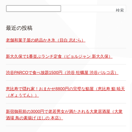
検索
最近の投稿
老舗和菓子屋の絶品かき氷（目白 志むら）
新大久保で1番並ぶランチ定食（ビョルジャン 新大久保）
渋谷PARCOで食べ放題1500円（渋谷 牡蠣屋 渋谷パルコ店）
恵比寿で隠れ家！おまかせ8800円の完璧な鮨屋（恵比寿 鮨 暁天
（ぎょうてん））
新宿御苑前の3000円で老若男女が満たされる大衆居酒屋（大衆
酒場 鳥の素揚げ ほしの 本店）