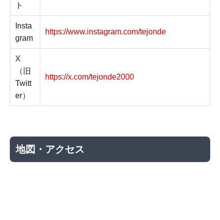
ト
Insta
https://www.instagram.com/tejonde
gram
X
（旧
https://x.com/tejonde2000
Twitt
er）
地図・アクセス