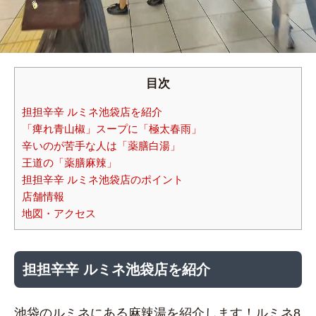
目次
担担辛辛 ルミネ池袋店を紹介
「痺れ青山椒」スープに「極太春雨」
辛いのが苦手な人は「薬膳白湯」
王道の「薬膳麻辣」
担担辛辛 ルミネ池袋店のポイント
店舗情報
地図・アクセス
担担辛辛 ルミネ池袋店を紹介
池袋のルミネにある麻辣湯を紹介します！ルミネ8