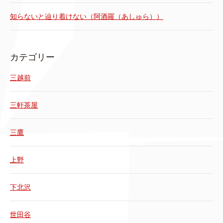
知らないと辿り着けない（阿酒羅（あしゅら））
カテゴリー
三越前
三軒茶屋
三鷹
上野
下北沢
世田谷