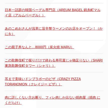
日本一話題の韓国ベーグル専門店（AREUM BAGEL 錦糸町マル
イ店（アルムベーグル））
あのこめおさんが浅草に旨辛蟹ラーメンのお店をオープン！（か
にを）
この親子丼なんと…8000円（炭火焼 MARU）
この歌舞伎町で握りだけで終わる寿司屋じゃ物足りない（SHARI
東急歌舞伎町タワー（シャリ））
耳まで美味いドンブラボーのピザ（CRAZY PIZZA
TORANOMON（クレイジー ピザ））
肉に詳しくない方お断り。フィレ肉しか出ない焼肉屋（焼肉 に
くだらけ）