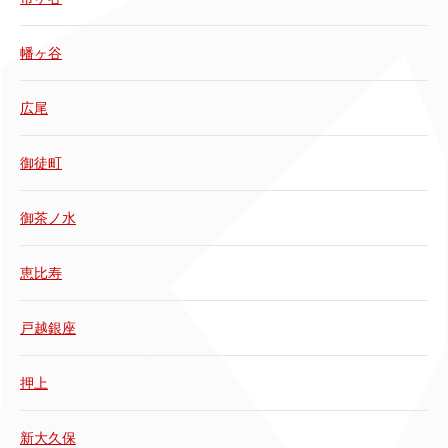
幡ヶ谷
広尾
御徒町
御茶ノ水
恵比寿
戸越銀座
押上
新大久保