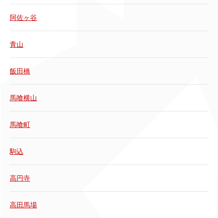
阿佐ヶ谷
青山
飯田橋
馬喰横山
馬喰町
駒込
高円寺
高田馬場