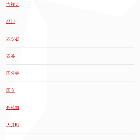
吉祥寺
品川
四ツ谷
四谷
国分寺
国立
外苑前
大井町