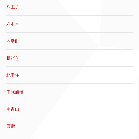
八王子
六本木
内幸町
勝どき
北千住
千歳船橋
南青山
原宿