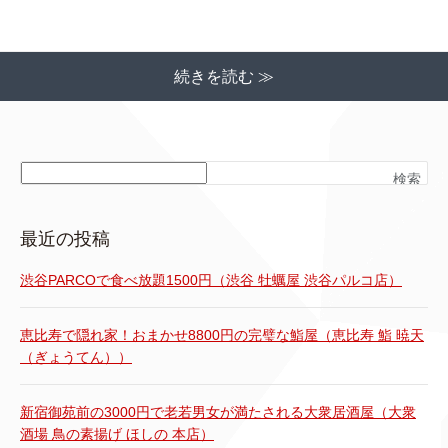
続きを読む ≫
検索
最近の投稿
渋谷PARCOで食べ放題1500円（渋谷 牡蠣屋 渋谷パルコ店）
恵比寿で隠れ家！おまかせ8800円の完璧な鮨屋（恵比寿 鮨 暁天
（ぎょうてん））
新宿御苑前の3000円で老若男女が満たされる大衆居酒屋（大衆
酒場 鳥の素揚げ ほしの 本店）