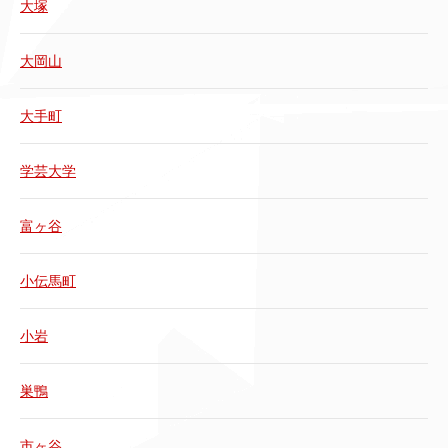
大塚
大岡山
大手町
学芸大学
富ヶ谷
小伝馬町
小岩
巣鴨
市ヶ谷