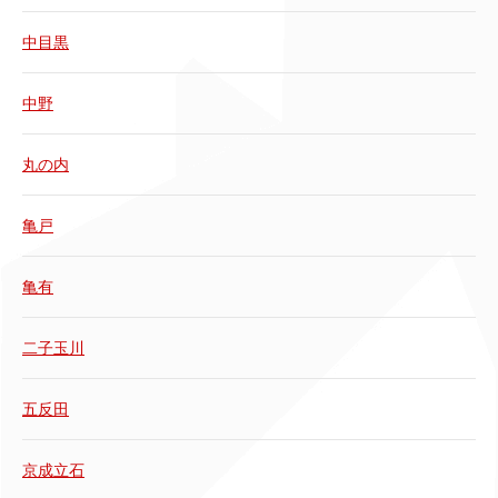
中目黒
中野
丸の内
亀戸
亀有
二子玉川
五反田
京成立石