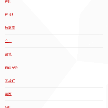
神田
神谷町
秋葉原
立川
築地
自由が丘
茅場町
葛西
蒲田