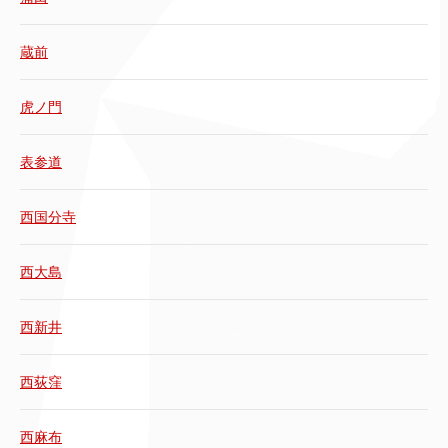
蔵前
虎ノ門
表参道
西国分寺
西大島
西新井
西荻窪
西麻布