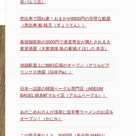
谷パルコ店）
恵比寿で隠れ家！おまかせ8800円の完璧な鮨屋
（恵比寿 鮨 暁天（ぎょうてん））
新宿御苑前の3000円で老若男女が満たされる大
衆居酒屋（大衆酒場 鳥の素揚げ ほしの 本店）
池袋駅屋上にBBQ広場がオープン（グリルピア
リンクス池袋（Grill Pia））
日本一話題の韓国ベーグル専門店（AREUM
BAGEL 錦糸町マルイ店（アルムベーグル））
あのこめおさんが浅草に旨辛蟹ラーメンのお店を
オープン！（かにを）
この親子丼なんと…8000円（炭火焼 MARU）