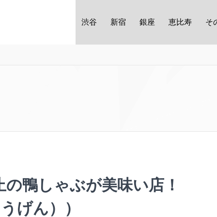
渋谷
新宿
銀座
恵比寿
そ
止の鴨しゃぶが美味い店！
こうげん））