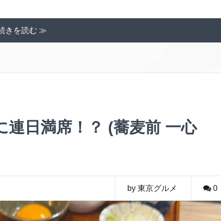
続きを読む ≫
連日満席！？ (蕎麦前 一心
by 東京グルメ
0