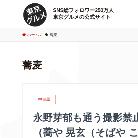
SNS総フォロワー250万人
東京グルメの公式サイト
ホーム
/
蕎麦
蕎麦
中目黒
永野芽郁も通う撮影禁
（蕎や 晃玄（そばや 