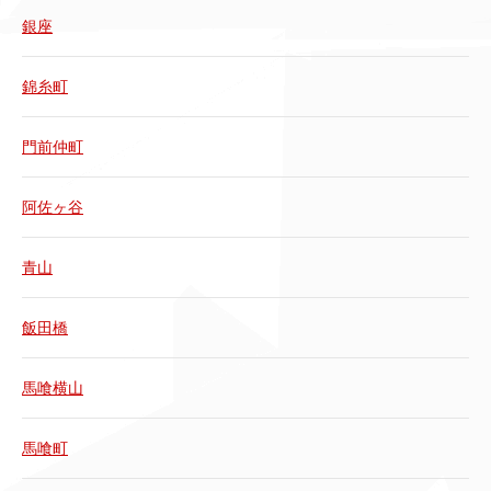
銀座
錦糸町
門前仲町
阿佐ヶ谷
青山
飯田橋
馬喰横山
馬喰町