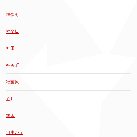
神保町
神楽坂
神田
神谷町
秋葉原
立川
築地
自由が丘