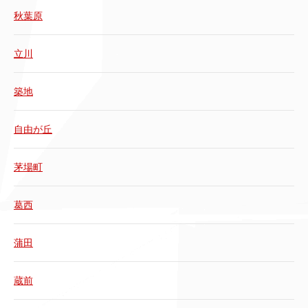
秋葉原
立川
築地
自由が丘
茅場町
葛西
蒲田
蔵前