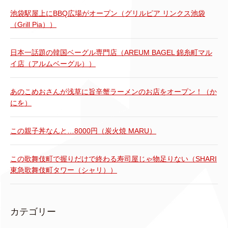
池袋駅屋上にBBQ広場がオープン（グリルピア リンクス池袋
（Grill Pia））
日本一話題の韓国ベーグル専門店（AREUM BAGEL 錦糸町マル
イ店（アルムベーグル））
あのこめおさんが浅草に旨辛蟹ラーメンのお店をオープン！（か
にを）
この親子丼なんと…8000円（炭火焼 MARU）
この歌舞伎町で握りだけで終わる寿司屋じゃ物足りない（SHARI
東急歌舞伎町タワー（シャリ））
カテゴリー