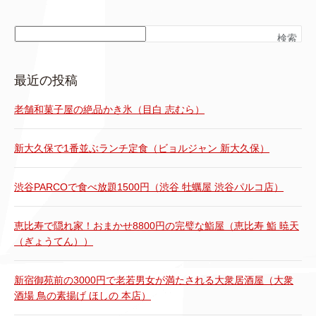
検索
最近の投稿
老舗和菓子屋の絶品かき氷（目白 志むら）
新大久保で1番並ぶランチ定食（ビョルジャン 新大久保）
渋谷PARCOで食べ放題1500円（渋谷 牡蠣屋 渋谷パルコ店）
恵比寿で隠れ家！おまかせ8800円の完璧な鮨屋（恵比寿 鮨 暁天
（ぎょうてん））
新宿御苑前の3000円で老若男女が満たされる大衆居酒屋（大衆
酒場 鳥の素揚げ ほしの 本店）