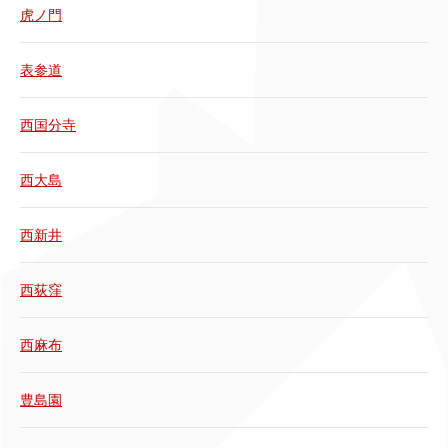
虎ノ門
表参道
西国分寺
西大島
西新井
西荻窪
西麻布
豊島園