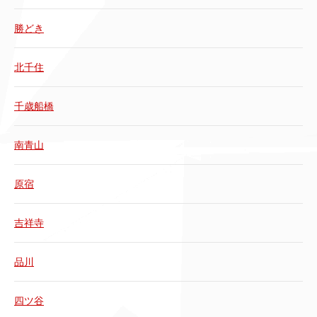
勝どき
北千住
千歳船橋
南青山
原宿
吉祥寺
品川
四ツ谷