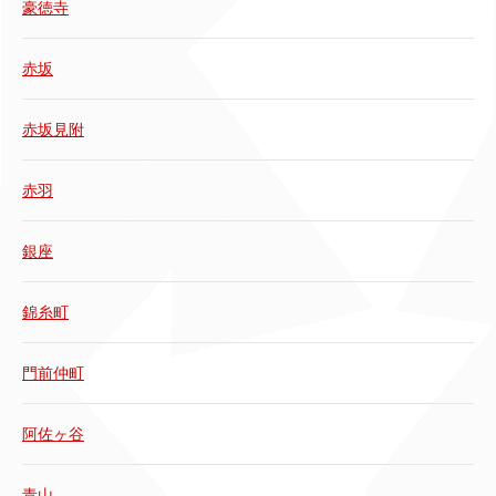
豪徳寺
赤坂
赤坂見附
赤羽
銀座
錦糸町
門前仲町
阿佐ヶ谷
青山