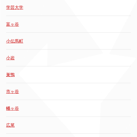
学芸大学
富ヶ谷
小伝馬町
小岩
巣鴨
市ヶ谷
幡ヶ谷
広尾