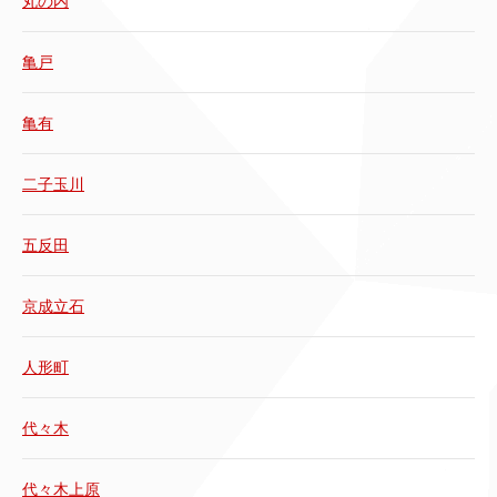
丸の内
亀戸
亀有
二子玉川
五反田
京成立石
人形町
代々木
代々木上原