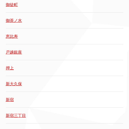
御徒町
御茶ノ水
恵比寿
戸越銀座
押上
新大久保
新宿
新宿三丁目