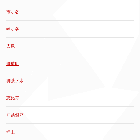
市ヶ谷
幡ヶ谷
広尾
御徒町
御茶ノ水
恵比寿
戸越銀座
押上