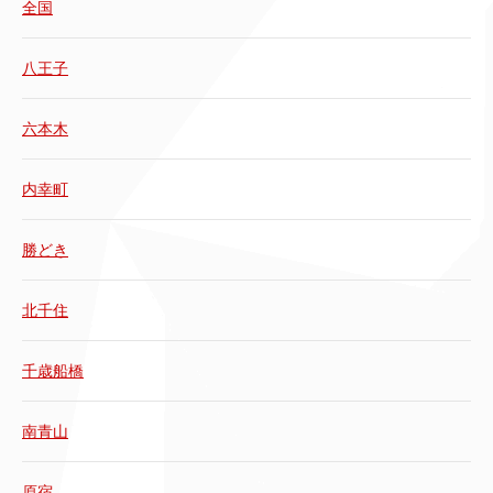
全国
八王子
六本木
内幸町
勝どき
北千住
千歳船橋
南青山
原宿