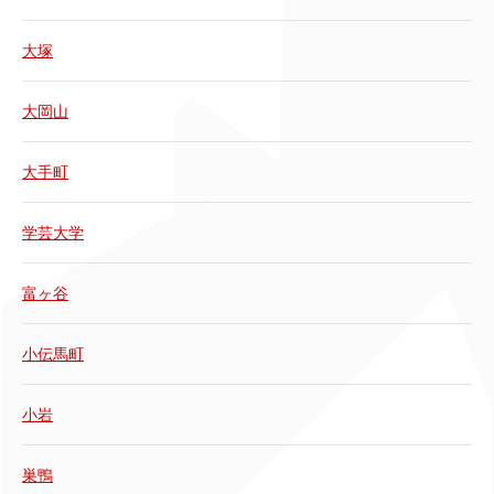
大塚
大岡山
大手町
学芸大学
富ヶ谷
小伝馬町
小岩
巣鴨