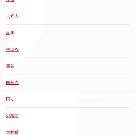
吉祥寺
品川
四ツ谷
四谷
国分寺
国立
外苑前
大井町