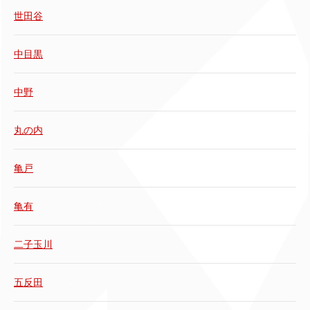
世田谷
中目黒
中野
丸の内
亀戸
亀有
二子玉川
五反田