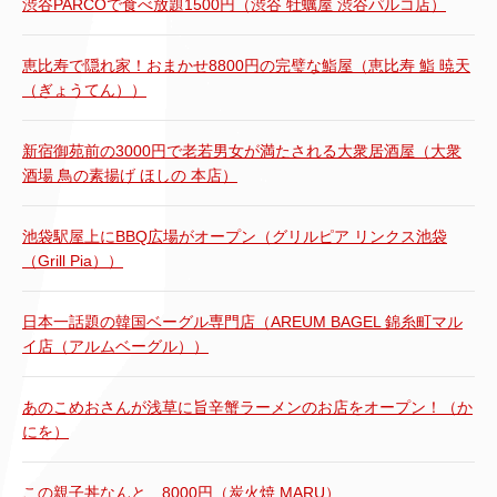
渋谷PARCOで食べ放題1500円（渋谷 牡蠣屋 渋谷パルコ店）
恵比寿で隠れ家！おまかせ8800円の完璧な鮨屋（恵比寿 鮨 暁天
（ぎょうてん））
新宿御苑前の3000円で老若男女が満たされる大衆居酒屋（大衆
酒場 鳥の素揚げ ほしの 本店）
池袋駅屋上にBBQ広場がオープン（グリルピア リンクス池袋
（Grill Pia））
日本一話題の韓国ベーグル専門店（AREUM BAGEL 錦糸町マル
イ店（アルムベーグル））
あのこめおさんが浅草に旨辛蟹ラーメンのお店をオープン！（か
にを）
この親子丼なんと…8000円（炭火焼 MARU）