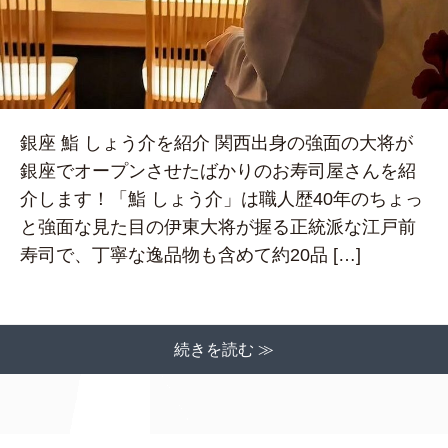
銀座 鮨 しょう介を紹介 関西出身の強面の大将が
銀座でオープンさせたばかりのお寿司屋さんを紹
介します！「鮨 しょう介」は職人歴40年のちょっ
と強面な見た目の伊東大将が握る正統派な江戸前
寿司で、丁寧な逸品物も含めて約20品 […]
続きを読む ≫