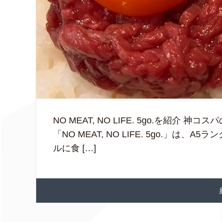
NO MEAT, NO LIFE. 5go.を紹
「NO MEAT, NO LIFE. 5go.」
ルに食 […]