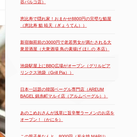
谷パルコ店）
恵比寿で隠れ家！おまかせ8800円の完璧な鮨屋
（恵比寿 鮨 暁天（ぎょうてん））
新宿御苑前の3000円で老若男女が満たされる大
衆居酒屋（大衆酒場 鳥の素揚げ ほしの 本店）
池袋駅屋上にBBQ広場がオープン（グリルピア
リンクス池袋（Grill Pia））
日本一話題の韓国ベーグル専門店（AREUM
BAGEL 錦糸町マルイ店（アルムベーグル））
あのこめおさんが浅草に旨辛蟹ラーメンのお店を
オープン！（かにを）
この親子丼なんと…8000円（炭火焼 MARU）