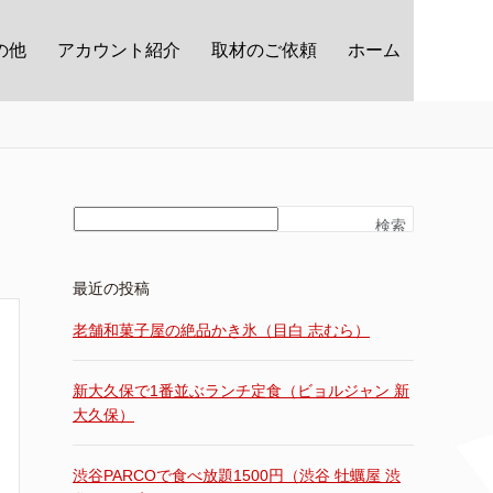
の他
アカウント紹介
取材のご依頼
ホーム
検索
最近の投稿
老舗和菓子屋の絶品かき氷（目白 志むら）
新大久保で1番並ぶランチ定食（ビョルジャン 新
大久保）
渋谷PARCOで食べ放題1500円（渋谷 牡蠣屋 渋