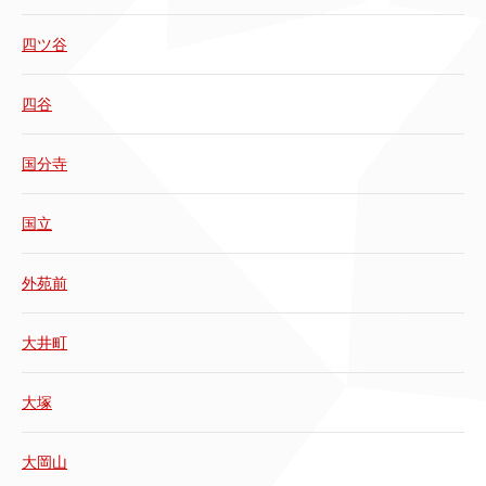
四ツ谷
四谷
国分寺
国立
外苑前
大井町
大塚
大岡山