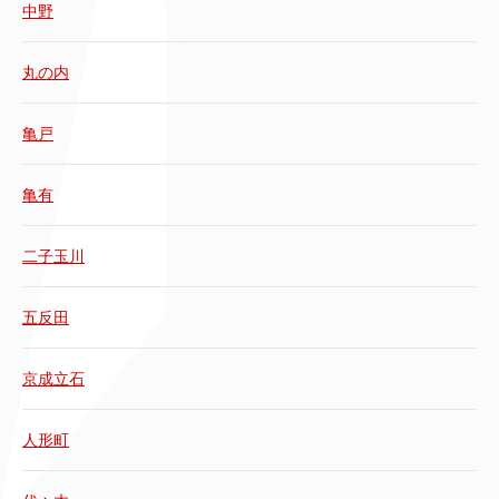
中野
丸の内
亀戸
亀有
二子玉川
五反田
京成立石
人形町