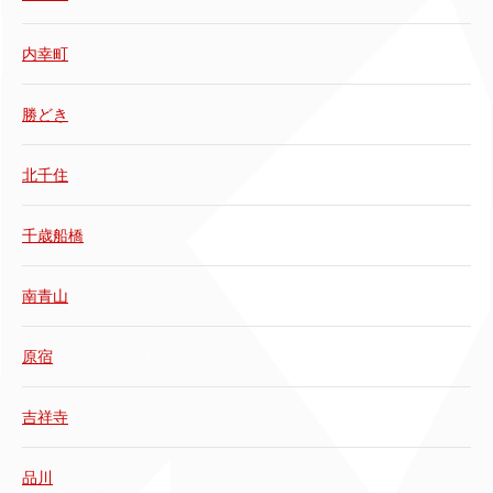
内幸町
勝どき
北千住
千歳船橋
南青山
原宿
吉祥寺
品川