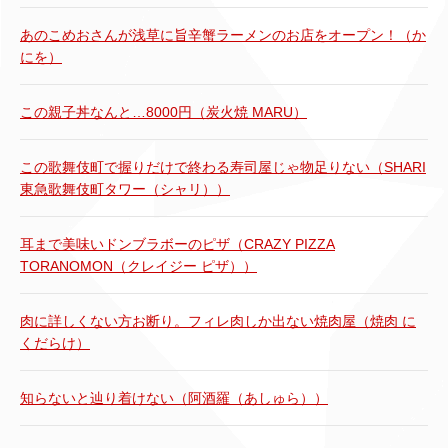
あのこめおさんが浅草に旨辛蟹ラーメンのお店をオープン！（か
にを）
この親子丼なんと…8000円（炭火焼 MARU）
この歌舞伎町で握りだけで終わる寿司屋じゃ物足りない（SHARI
東急歌舞伎町タワー（シャリ））
耳まで美味いドンブラボーのピザ（CRAZY PIZZA
TORANOMON（クレイジー ピザ））
肉に詳しくない方お断り。フィレ肉しか出ない焼肉屋（焼肉 に
くだらけ）
知らないと辿り着けない（阿酒羅（あしゅら））