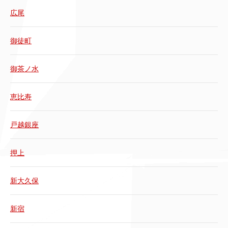
広尾
御徒町
御茶ノ水
恵比寿
戸越銀座
押上
新大久保
新宿