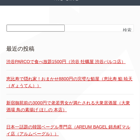
検索
最近の投稿
渋谷PARCOで食べ放題1500円（渋谷 牡蠣屋 渋谷パルコ店）
恵比寿で隠れ家！おまかせ8800円の完璧な鮨屋（恵比寿 鮨 暁天
（ぎょうてん））
新宿御苑前の3000円で老若男女が満たされる大衆居酒屋（大衆
酒場 鳥の素揚げ ほしの 本店）
日本一話題の韓国ベーグル専門店（AREUM BAGEL 錦糸町マル
イ店（アルムベーグル））