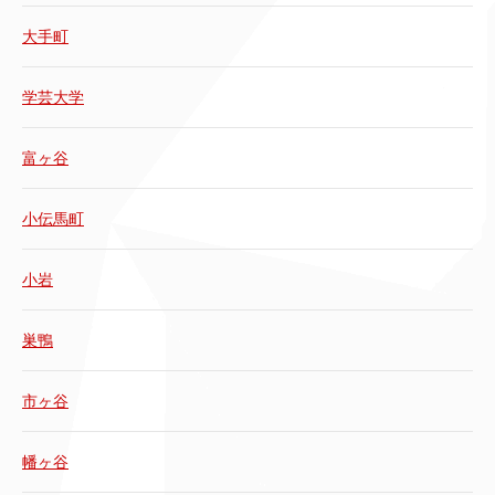
大手町
学芸大学
富ヶ谷
小伝馬町
小岩
巣鴨
市ヶ谷
幡ヶ谷