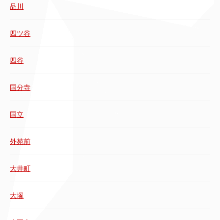
品川
四ツ谷
四谷
国分寺
国立
外苑前
大井町
大塚