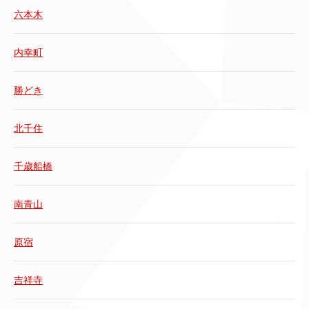
六本木
内幸町
勝どき
北千住
千歳船橋
南青山
原宿
吉祥寺