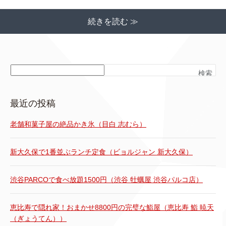
続きを読む ≫
検索
最近の投稿
老舗和菓子屋の絶品かき氷（目白 志むら）
新大久保で1番並ぶランチ定食（ビョルジャン 新大久保）
渋谷PARCOで食べ放題1500円（渋谷 牡蠣屋 渋谷パルコ店）
恵比寿で隠れ家！おまかせ8800円の完璧な鮨屋（恵比寿 鮨 暁天
（ぎょうてん））