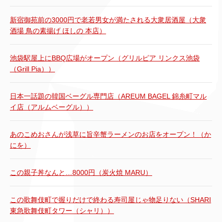
新宿御苑前の3000円で老若男女が満たされる大衆居酒屋（大衆
酒場 鳥の素揚げ ほしの 本店）
池袋駅屋上にBBQ広場がオープン（グリルピア リンクス池袋
（Grill Pia））
日本一話題の韓国ベーグル専門店（AREUM BAGEL 錦糸町マル
イ店（アルムベーグル））
あのこめおさんが浅草に旨辛蟹ラーメンのお店をオープン！（か
にを）
この親子丼なんと…8000円（炭火焼 MARU）
この歌舞伎町で握りだけで終わる寿司屋じゃ物足りない（SHARI
東急歌舞伎町タワー（シャリ））