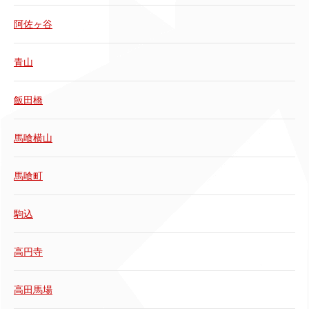
阿佐ヶ谷
青山
飯田橋
馬喰横山
馬喰町
駒込
高円寺
高田馬場