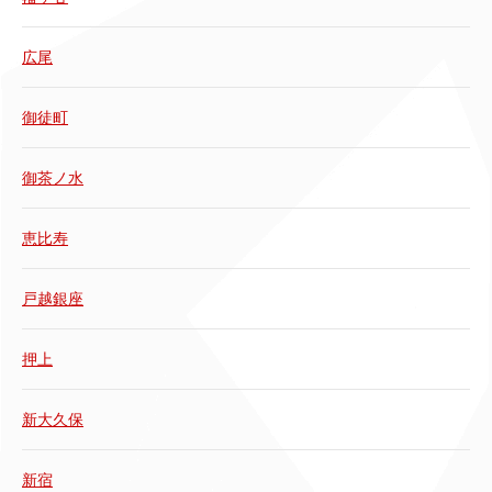
広尾
御徒町
御茶ノ水
恵比寿
戸越銀座
押上
新大久保
新宿