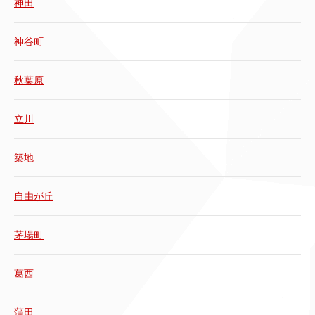
神田
神谷町
秋葉原
立川
築地
自由が丘
茅場町
葛西
蒲田