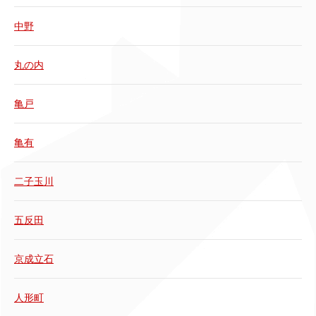
中野
丸の内
亀戸
亀有
二子玉川
五反田
京成立石
人形町