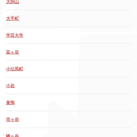
大岡山
大手町
学芸大学
富ヶ谷
小伝馬町
小岩
巣鴨
市ヶ谷
幡ヶ谷