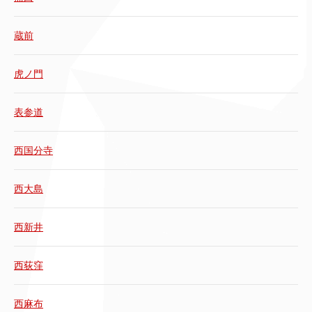
蔵前
虎ノ門
表参道
西国分寺
西大島
西新井
西荻窪
西麻布