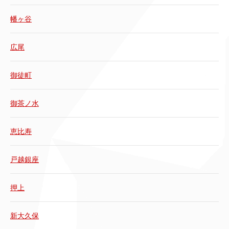
幡ヶ谷
広尾
御徒町
御茶ノ水
恵比寿
戸越銀座
押上
新大久保