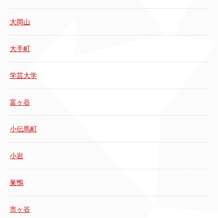
大岡山
大手町
学芸大学
富ヶ谷
小伝馬町
小岩
巣鴨
市ヶ谷