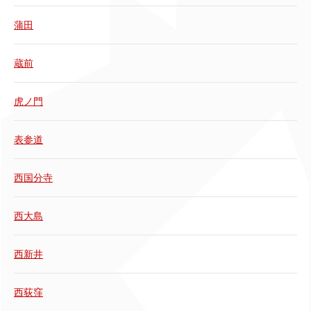
蒲田
蔵前
虎ノ門
表参道
西国分寺
西大島
西新井
西荻窪