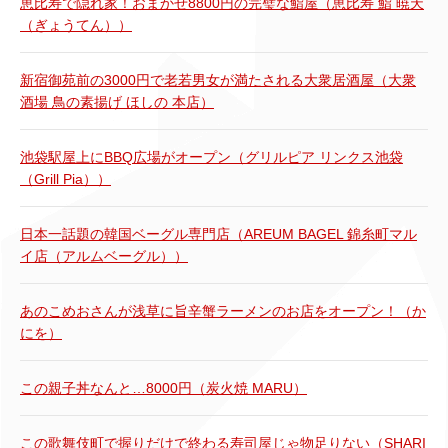
恵比寿で隠れ家！おまかせ8800円の完璧な鮨屋（恵比寿 鮨 暁天
（ぎょうてん））
新宿御苑前の3000円で老若男女が満たされる大衆居酒屋（大衆
酒場 鳥の素揚げ ほしの 本店）
池袋駅屋上にBBQ広場がオープン（グリルピア リンクス池袋
（Grill Pia））
日本一話題の韓国ベーグル専門店（AREUM BAGEL 錦糸町マル
イ店（アルムベーグル））
あのこめおさんが浅草に旨辛蟹ラーメンのお店をオープン！（か
にを）
この親子丼なんと…8000円（炭火焼 MARU）
この歌舞伎町で握りだけで終わる寿司屋じゃ物足りない（SHARI