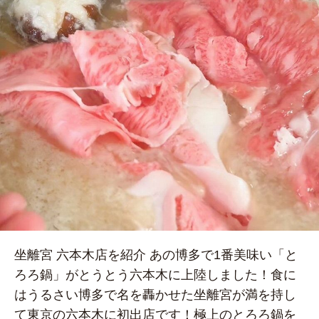
坐離宮 六本木店を紹介 あの博多で1番美味い「と
ろろ鍋」がとうとう六本木に上陸しました！食に
はうるさい博多で名を轟かせた坐離宮が満を持し
て東京の六本木に初出店です！極上のとろろ鍋を