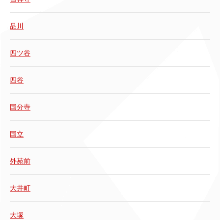
品川
四ツ谷
四谷
国分寺
国立
外苑前
大井町
大塚