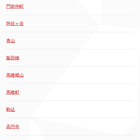
門前仲町
阿佐ヶ谷
青山
飯田橋
馬喰横山
馬喰町
駒込
高円寺