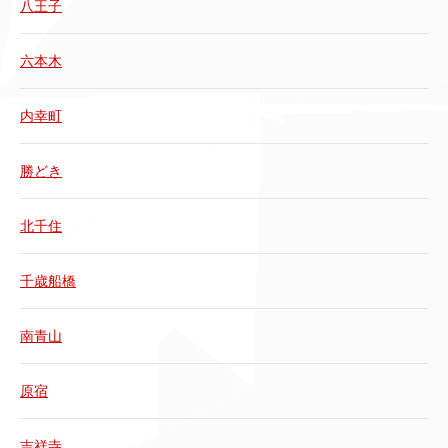
八王子
六本木
内幸町
勝どき
北千住
千歳船橋
南青山
原宿
吉祥寺