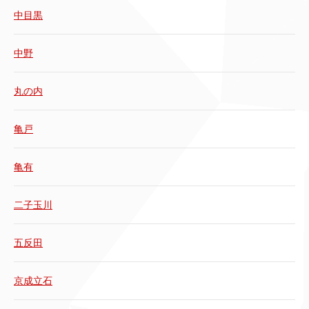
中目黒
中野
丸の内
亀戸
亀有
二子玉川
五反田
京成立石