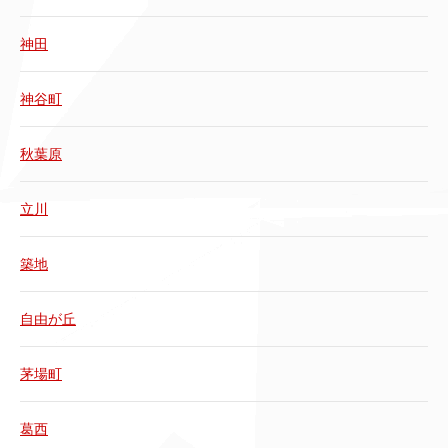
神田
神谷町
秋葉原
立川
築地
自由が丘
茅場町
葛西