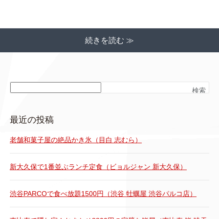
続きを読む ≫
検索
最近の投稿
老舗和菓子屋の絶品かき氷（目白 志むら）
新大久保で1番並ぶランチ定食（ビョルジャン 新大久保）
渋谷PARCOで食べ放題1500円（渋谷 牡蠣屋 渋谷パルコ店）